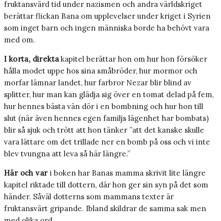
fruktansvärd tid under nazismen och andra världskriget
berättar flickan Bana om upplevelser under kriget i Syrien
som inget barn och ingen människa borde ha behövt vara
med om.
I korta, direkta
kapitel berättar hon om hur hon försöker
hålla modet uppe hos sina småbröder, hur mormor och
morfar lämnar landet, hur farbror Nezar blir blind av
splitter, hur man kan glädja sig över en tomat delad på fem,
hur hennes bästa vän dör i en bombning och hur hon till
slut (när även hennes egen familjs lägenhet har bombats)
blir så sjuk och trött att hon tänker ”att det kanske skulle
vara lättare om det trillade ner en bomb på oss och vi inte
blev tvungna att leva så här längre.”
Här och var
i boken har Banas mamma skrivit lite längre
kapitel riktade till dottern, där hon ger sin syn på det som
händer. Såväl dotterns som mammans texter är
fruktansvärt gripande. Ibland skildrar de samma sak men
med olika ord.