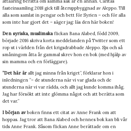
åttaåring berätta om samma sak är en annan. Caritas
fasteinsamling 2018 gick till återuppbyggnad av Aleppo. Till
alla som samlat in pengar och bett för Syrien – och för alla
som inte har gjort det – säger jag: läs den här boken!
Den syriska, muslimska
flickan Bana Alabed, född 2009,
började 2016 skriva korta meddelanden på Twitter som ett
rop ut i världen från det krigsdrabbade Aleppo. Sju och så
småningom åtta år gammal skrev hon en bok (med hjälp av
sin mamma och en förläggare).
”Det här är
allt jag minns från kriget”, förklarar hon i
inledningen ”– de stunderna när vi var glada och de
stunderna när vi var rädda, och allt jag kunde komma ihåg.
Jag har försökt att inte glömma något och att berätta som
det var.”
I början av
boken finns ett citat av Anne Frank om att
hoppas. Jag tror att Bana Alabed och hennes bok kan bli vår
tids Anne Frank. Såsom flickan Anne berättade om en