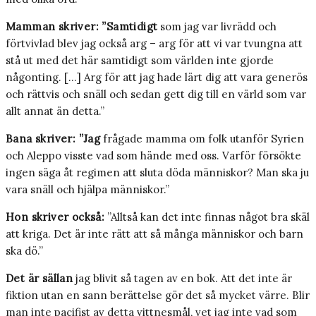
Mamman skriver: ”Samtidigt
som jag var livrädd och
förtvivlad blev jag också arg – arg för att vi var tvungna att
stå ut med det här samtidigt som världen inte gjorde
någonting. […] Arg för att jag hade lärt dig att vara generös
och rättvis och snäll och sedan gett dig till en värld som var
allt annat än detta.”
Bana skriver: ”Jag
frågade mamma om folk utanför Syrien
och Aleppo visste vad som hände med oss. Varför försökte
ingen säga åt regimen att sluta döda människor? Man ska ju
vara snäll och hjälpa människor.”
Hon skriver också:
”Alltså kan det inte finnas något bra skäl
att kriga. Det är inte rätt att så många människor och barn
ska dö.”
Det är sällan
jag blivit så tagen av en bok. Att det inte är
fiktion utan en sann berättelse gör det så mycket värre. Blir
man inte pacifist av detta vittnesmål, vet jag inte vad som