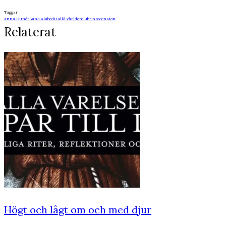
Taggar
Anna Dunér
Bana Alabed
Hallå världen!
Libris
recension
Relaterat
Högt och lågt om och med djur