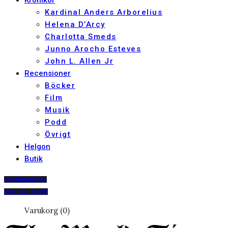
Krönikor
Kardinal Anders Arborelius
Helena D’Arcy
Charlotta Smeds
Junno Arocho Esteves
John L. Allen Jr
Recensioner
Böcker
Film
Musik
Podd
Övrigt
Helgon
Butik
PRENUMERERA
DIGITALT ARKIV
Varukorg (0)