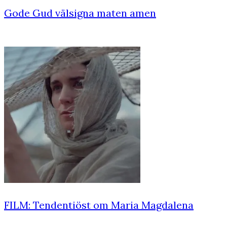
Gode Gud välsigna maten amen
FILM: Tendentiöst om Maria Magdalena