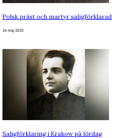
Polsk präst och martyr saligförklarad
26 maj 2025
Saligförklaring i Krakow på lördag