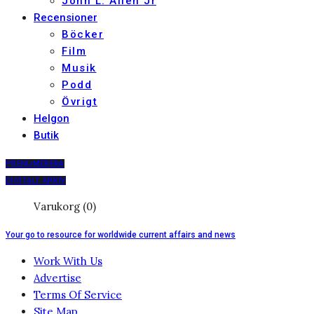
John L. Allen Jr
Recensioner
Böcker
Film
Musik
Podd
Övrigt
Helgon
Butik
PRENUMERERA
DIGITALT ARKIV
Varukorg (0)
Your go to resource for worldwide current affairs and news
Work With Us
Advertise
Terms Of Service
Site Map