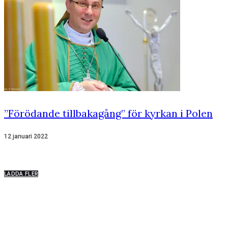
”Förödande tillbakagång” för kyrkan i Polen
12 januari 2022
LADDA FLER