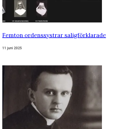
Femton ordenssystrar saligförklarade
11 juni 2025