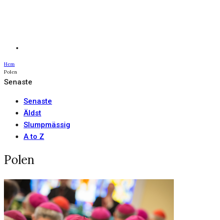
Hem
Polen
Senaste
Senaste
Äldst
Slumpmässig
A to Z
Polen