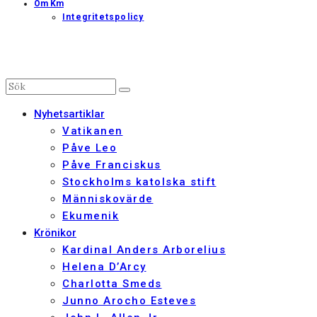
Om Km
Integritetspolicy
Nyhetsartiklar
Vatikanen
Påve Leo
Påve Franciskus
Stockholms katolska stift
Människovärde
Ekumenik
Krönikor
Kardinal Anders Arborelius
Helena D’Arcy
Charlotta Smeds
Junno Arocho Esteves