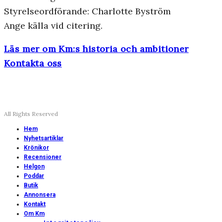
Styrelseordförande: Charlotte Byström
Ange källa vid citering.
Läs mer om Km:s historia och ambitioner
Kontakta oss
All Rights Reserved
Hem
Nyhetsartiklar
Krönikor
Recensioner
Helgon
Poddar
Butik
Annonsera
Kontakt
Om Km