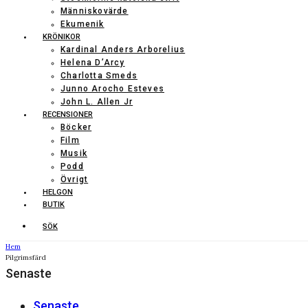
Människovärde
Ekumenik
KRÖNIKOR
Kardinal Anders Arborelius
Helena D’Arcy
Charlotta Smeds
Junno Arocho Esteves
John L. Allen Jr
RECENSIONER
Böcker
Film
Musik
Podd
Övrigt
HELGON
BUTIK
SÖK
Hem
Pilgrimsfärd
Senaste
Senaste