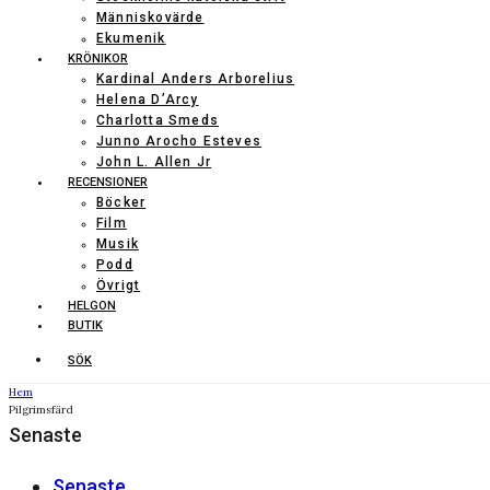
Människovärde
Ekumenik
KRÖNIKOR
Kardinal Anders Arborelius
Helena D’Arcy
Charlotta Smeds
Junno Arocho Esteves
John L. Allen Jr
RECENSIONER
Böcker
Film
Musik
Podd
Övrigt
HELGON
BUTIK
SÖK
Hem
Pilgrimsfärd
Senaste
Senaste