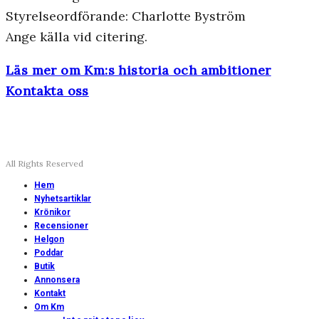
Styrelseordförande: Charlotte Byström
Ange källa vid citering.
Läs mer om Km:s historia och ambitioner
Kontakta oss
All Rights Reserved
Hem
Nyhetsartiklar
Krönikor
Recensioner
Helgon
Poddar
Butik
Annonsera
Kontakt
Om Km