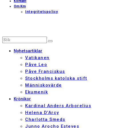
Kontakt
Om Km
Integritetspolicy
Nyhetsartiklar
Vatikanen
Påve Leo
Påve Franciskus
Stockholms katolska stift
Människovärde
Ekumenik
Krönikor
Kardinal Anders Arborelius
Helena D’Arcy
Charlotta Smeds
Junno Arocho Esteves