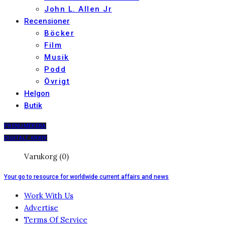
John L. Allen Jr
Recensioner
Böcker
Film
Musik
Podd
Övrigt
Helgon
Butik
PRENUMERERA
DIGITALT ARKIV
Varukorg (0)
Your go to resource for worldwide current affairs and news
Work With Us
Advertise
Terms Of Service