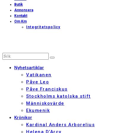
Butik
Annonsera
Kontakt
Om Km
Integritetspolicy
Nyhetsartiklar
Vatikanen
Påve Leo
Påve Franciskus
Stockholms katolska stift
Människovärde
Ekumenik
Krönikor
Kardinal Anders Arborelius
Helena D’Arcy