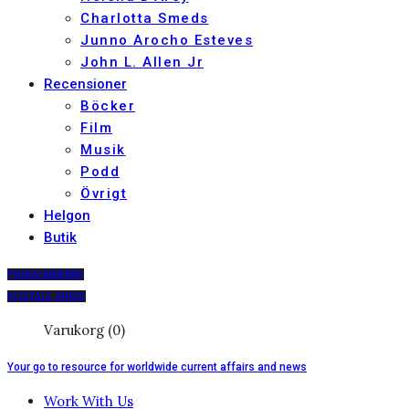
Charlotta Smeds
Junno Arocho Esteves
John L. Allen Jr
Recensioner
Böcker
Film
Musik
Podd
Övrigt
Helgon
Butik
PRENUMERERA
DIGITALT ARKIV
Varukorg (0)
Your go to resource for worldwide current affairs and news
Work With Us