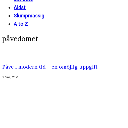
Äldst
Slumpmässig
A to Z
påvedömet
Påve i modern tid – en omöjlig uppgift
27 maj 2021