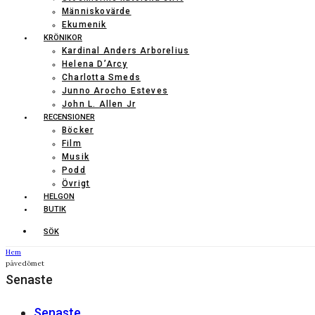
Människovärde
Ekumenik
KRÖNIKOR
Kardinal Anders Arborelius
Helena D’Arcy
Charlotta Smeds
Junno Arocho Esteves
John L. Allen Jr
RECENSIONER
Böcker
Film
Musik
Podd
Övrigt
HELGON
BUTIK
SÖK
Hem
påvedömet
Senaste
Senaste