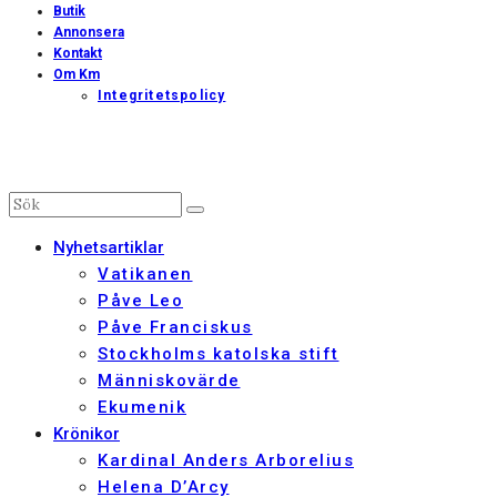
Butik
Annonsera
Kontakt
Om Km
Integritetspolicy
Nyhetsartiklar
Vatikanen
Påve Leo
Påve Franciskus
Stockholms katolska stift
Människovärde
Ekumenik
Krönikor
Kardinal Anders Arborelius
Helena D’Arcy