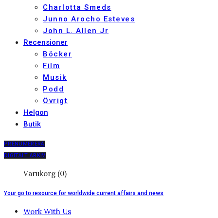
Charlotta Smeds
Junno Arocho Esteves
John L. Allen Jr
Recensioner
Böcker
Film
Musik
Podd
Övrigt
Helgon
Butik
PRENUMERERA
DIGITALT ARKIV
Varukorg (0)
Your go to resource for worldwide current affairs and news
Work With Us