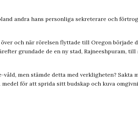
 bland andra hans personliga sekreterare och förtr
över och när rörelsen flyttade till Oregon började
ärefter grundade de en ny stad, Rajneeshpuram, till 
e-våld, men stämde detta med verkligheten? Sakta m
lla medel för att sprida sitt budskap och kuva omgiv