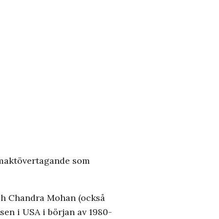
t maktövertagande som
esh Chandra Mohan (också
n i USA i början av 1980-