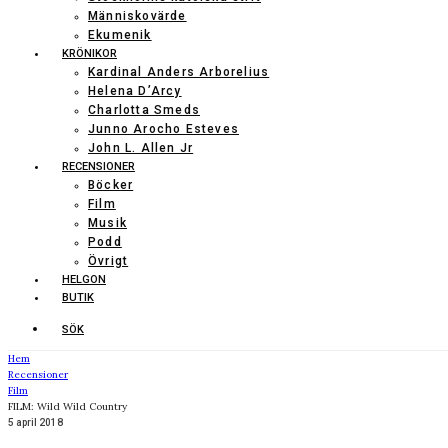
Människovärde
Ekumenik
KRÖNIKOR
Kardinal Anders Arborelius
Helena D’Arcy
Charlotta Smeds
Junno Arocho Esteves
John L. Allen Jr
RECENSIONER
Böcker
Film
Musik
Podd
Övrigt
HELGON
BUTIK
SÖK
Hem
Recensioner
Film
FILM: Wild Wild Country
5 april 2018