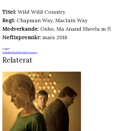
Titel:
Wild Wild Country
Regi:
Chapman Way, Maclain Way
Medverkande:
Osho, Ma Anand Sheela m fl
Neflixpremiär:
mars 2018
Taggar
Film
Netflix
Wild Wild Country
Relaterat