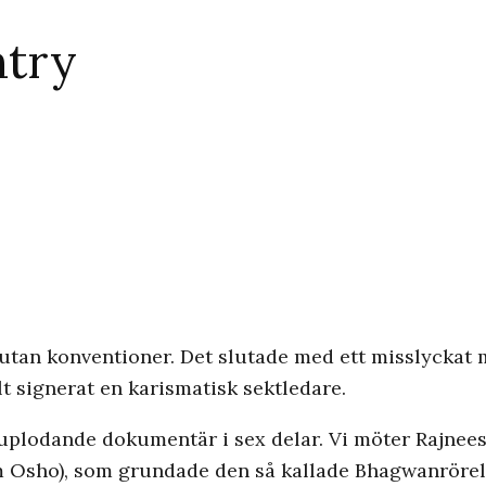
ntry
iv utan konventioner. Det slutade med ett misslycka
llt signerat en karismatisk sektledare.
uplodande dokumentär i sex delar. Vi möter Rajne
sho), som grundade den så kallade Bhagwanrörelse