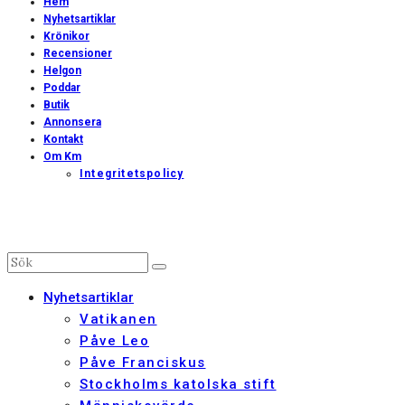
Hem
Nyhetsartiklar
Krönikor
Recensioner
Helgon
Poddar
Butik
Annonsera
Kontakt
Om Km
Integritetspolicy
Nyhetsartiklar
Vatikanen
Påve Leo
Påve Franciskus
Stockholms katolska stift