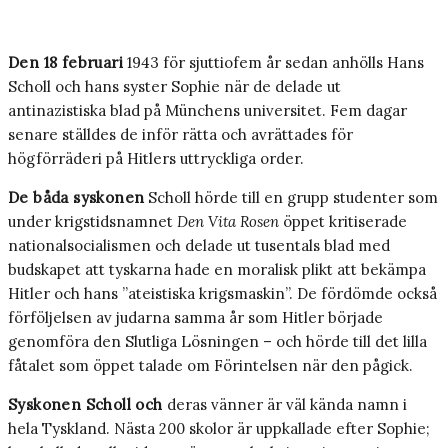
Den 18 februari
1943 för sjuttiofem år sedan anhölls Hans
Scholl och hans syster Sophie när de delade ut
antinazistiska blad på Münchens universitet. Fem dagar
senare ställdes de inför rätta och avrättades för
högförräderi på Hitlers uttryckliga order.
De båda syskonen
Scholl hörde till en grupp studenter som
under krigstidsnamnet
Den Vita Rosen
öppet kritiserade
nationalsocialismen och delade ut tusentals blad med
budskapet att tyskarna hade en moralisk plikt att bekämpa
Hitler och hans ”ateistiska krigsmaskin”. De fördömde också
förföljelsen av judarna samma år som Hitler började
genomföra den Slutliga Lösningen – och hörde till det lilla
fåtalet som öppet talade om Förintelsen när den pågick.
Syskonen Scholl och
deras vänner är väl kända namn i
hela Tyskland. Nästa 200 skolor är uppkallade efter Sophie;