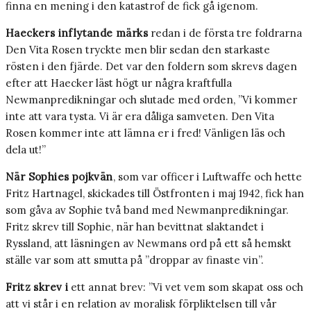
finna en mening i den katastrof de fick gå igenom.
Haeckers inflytande märks
redan i de första tre foldrarna
Den Vita Rosen tryckte men blir sedan den starkaste
rösten i den fjärde. Det var den foldern som skrevs dagen
efter att Haecker läst högt ur några kraftfulla
Newmanpredikningar och slutade med orden, ”Vi kommer
inte att vara tysta. Vi är era dåliga samveten. Den Vita
Rosen kommer inte att lämna er i fred! Vänligen läs och
dela ut!”
När Sophies pojkvän
, som var officer i Luftwaffe och hette
Fritz Hartnagel, skickades till Östfronten i maj 1942, fick han
som gåva av Sophie två band med Newmanpredikningar.
Fritz skrev till Sophie, när han bevittnat slaktandet i
Ryssland, att läsningen av Newmans ord på ett så hemskt
ställe var som att smutta på ”droppar av finaste vin”.
Fritz skrev i
ett annat brev: ”Vi vet vem som skapat oss och
att vi står i en relation av moralisk förpliktelsen till vår