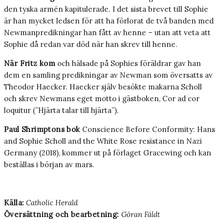
den tyska armén kapitulerade. I det sista brevet till Sophie
är han mycket ledsen för att ha förlorat de två banden med
Newmanpredikningar han fått av henne – utan att veta att
Sophie då redan var död när han skrev till henne.
När Fritz kom
och hälsade på Sophies föräldrar gav han
dem en samling predikningar av Newman som översatts av
Theodor Haecker. Haecker själv besökte makarna Scholl
och skrev Newmans eget motto i gästboken, Cor ad cor
loquitur (”Hjärta talar till hjärta”).
Paul Shrimptons bok
Conscience Before Conformity: Hans
and Sophie Scholl and the White Rose resistance in Nazi
Germany (2018), kommer ut på förlaget Gracewing och kan
beställas i början av mars.
Källa:
Catholic Herald
Översättning och bearbetning:
Göran Fäldt