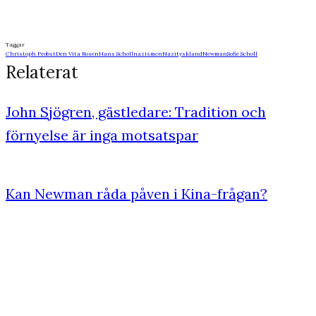
Taggar
Christoph Probst
Den Vita Rosen
Hans Scholl
nazismen
Nazityskland
Newman
Sofie Scholl
Relaterat
John Sjögren, gästledare: Tradition och
förnyelse är inga motsatspar
Kan Newman råda påven i Kina-frågan?