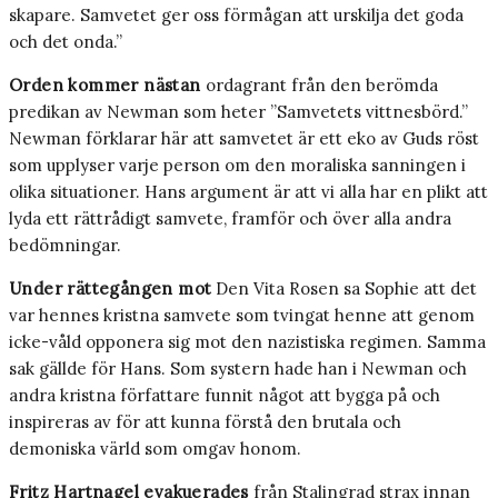
skapare. Samvetet ger oss förmågan att urskilja det goda
och det onda.”
Orden kommer nästan
ordagrant från den berömda
predikan av Newman som heter ”Samvetets vittnesbörd.”
Newman förklarar här att samvetet är ett eko av Guds röst
som upplyser varje person om den moraliska sanningen i
olika situationer. Hans argument är att vi alla har en plikt att
lyda ett rättrådigt samvete, framför och över alla andra
bedömningar.
Under rättegången mot
Den Vita Rosen sa Sophie att det
var hennes kristna samvete som tvingat henne att genom
icke-våld opponera sig mot den nazistiska regimen. Samma
sak gällde för Hans. Som systern hade han i Newman och
andra kristna författare funnit något att bygga på och
inspireras av för att kunna förstå den brutala och
demoniska värld som omgav honom.
Fritz Hartnagel evakuerades
från Stalingrad strax innan