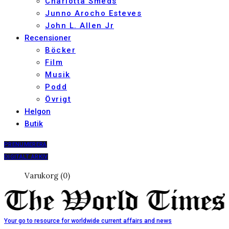
Charlotta Smeds
Junno Arocho Esteves
John L. Allen Jr
Recensioner
Böcker
Film
Musik
Podd
Övrigt
Helgon
Butik
PRENUMERERA
DIGITALT ARKIV
Varukorg (0)
Your go to resource for worldwide current affairs and news