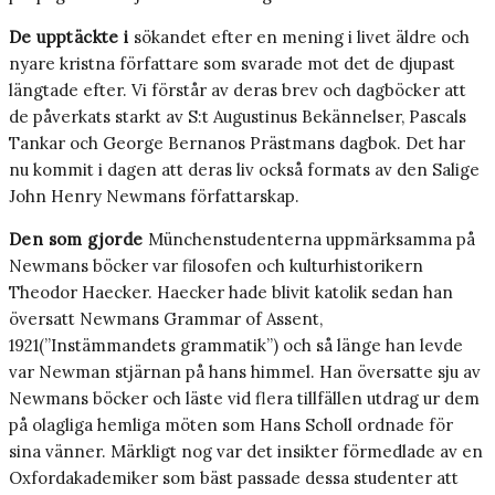
De upptäckte i
sökandet efter en mening i livet äldre och
nyare kristna författare som svarade mot det de djupast
längtade efter. Vi förstår av deras brev och dagböcker att
de påverkats starkt av S:t Augustinus Bekännelser, Pascals
Tankar och George Bernanos Prästmans dagbok. Det har
nu kommit i dagen att deras liv också formats av den Salige
John Henry Newmans författarskap.
Den som gjorde
Münchenstudenterna uppmärksamma på
Newmans böcker var filosofen och kulturhistorikern
Theodor Haecker. Haecker hade blivit katolik sedan han
översatt Newmans Grammar of Assent,
1921(”Instämmandets grammatik”) och så länge han levde
var Newman stjärnan på hans himmel. Han översatte sju av
Newmans böcker och läste vid flera tillfällen utdrag ur dem
på olagliga hemliga möten som Hans Scholl ordnade för
sina vänner. Märkligt nog var det insikter förmedlade av en
Oxfordakademiker som bäst passade dessa studenter att