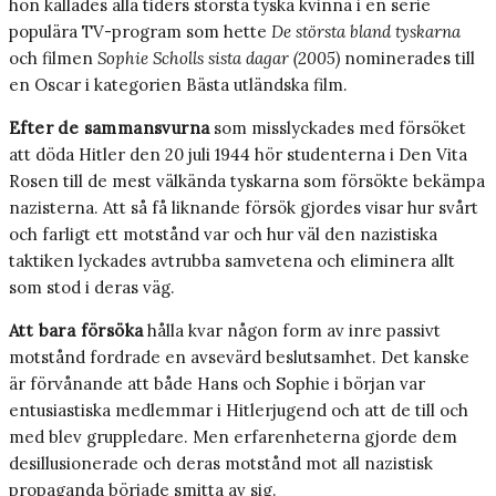
hon kallades alla tiders största tyska kvinna i en serie
populära TV-program som hette
De största bland tyskarna
och filmen
Sophie Scholls sista dagar (2005)
nominerades till
en Oscar i kategorien Bästa utländska film.
Efter de sammansvurna
som misslyckades med försöket
att döda Hitler den 20 juli 1944 hör studenterna i Den Vita
Rosen till de mest välkända tyskarna som försökte bekämpa
nazisterna. Att så få liknande försök gjordes visar hur svårt
och farligt ett motstånd var och hur väl den nazistiska
taktiken lyckades avtrubba samvetena och eliminera allt
som stod i deras väg.
Att bara försöka
hålla kvar någon form av inre passivt
motstånd fordrade en avsevärd beslutsamhet. Det kanske
är förvånande att både Hans och Sophie i början var
entusiastiska medlemmar i Hitlerjugend och att de till och
med blev gruppledare. Men erfarenheterna gjorde dem
desillusionerade och deras motstånd mot all nazistisk
propaganda började smitta av sig.