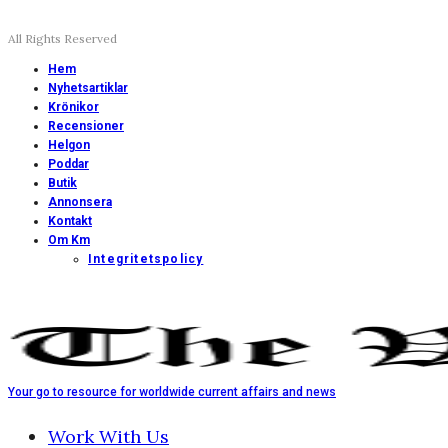
All Rights Reserved
Hem
Nyhetsartiklar
Krönikor
Recensioner
Helgon
Poddar
Butik
Annonsera
Kontakt
Om Km
Integritetspolicy
Your go to resource for worldwide current affairs and news
Work With Us