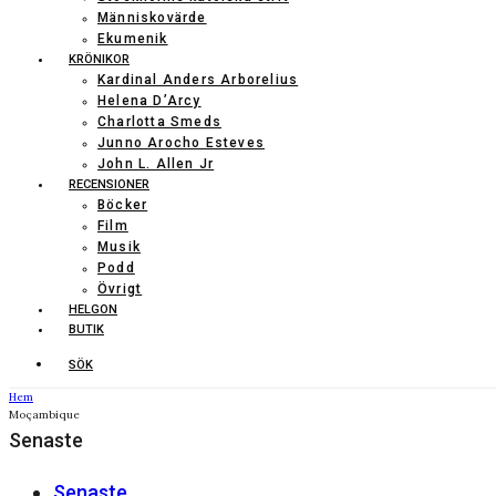
Människovärde
Ekumenik
KRÖNIKOR
Kardinal Anders Arborelius
Helena D’Arcy
Charlotta Smeds
Junno Arocho Esteves
John L. Allen Jr
RECENSIONER
Böcker
Film
Musik
Podd
Övrigt
HELGON
BUTIK
SÖK
Hem
Moçambique
Senaste
Senaste