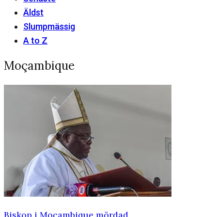
Äldst
Slumpmässig
A to Z
Moçambique
Biskop i Moçambique mördad