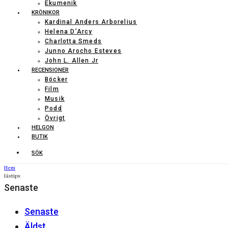
Ekumenik
KRÖNIKOR
Kardinal Anders Arborelius
Helena D’Arcy
Charlotta Smeds
Junno Arocho Esteves
John L. Allen Jr
RECENSIONER
Böcker
Film
Musik
Podd
Övrigt
HELGON
BUTIK
SÖK
Hem
lästips
Senaste
Senaste
Äldst