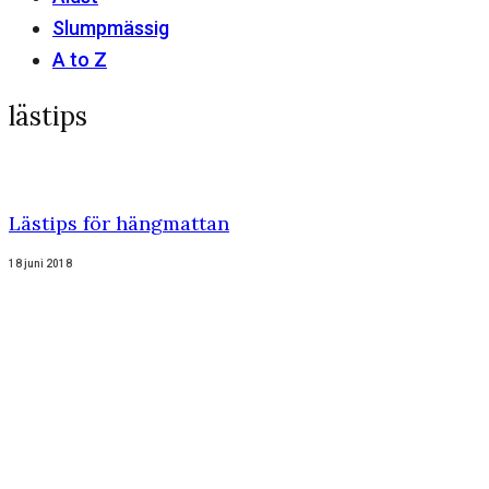
Slumpmässig
A to Z
lästips
Lästips för hängmattan
18 juni 2018