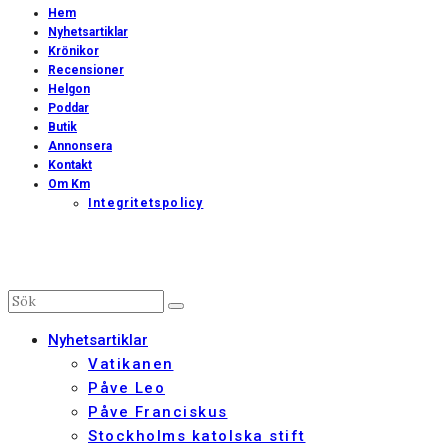
Hem
Nyhetsartiklar
Krönikor
Recensioner
Helgon
Poddar
Butik
Annonsera
Kontakt
Om Km
Integritetspolicy
Nyhetsartiklar
Vatikanen
Påve Leo
Påve Franciskus
Stockholms katolska stift