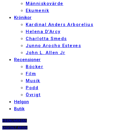
Människovärde
Ekumenik
Krönikor
Kardinal Anders Arborelius
Helena D’Arcy
Charlotta Smeds
Junno Arocho Esteves
John L. Allen Jr
Recensioner
Böcker
Film
Musik
Podd
Övrigt
Helgon
Butik
PRENUMERERA
DIGITALT ARKIV