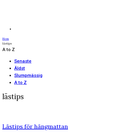
Hem
lästips
A to Z
Senaste
Äldst
Slumpmässig
A to Z
lästips
Lästips för hängmattan