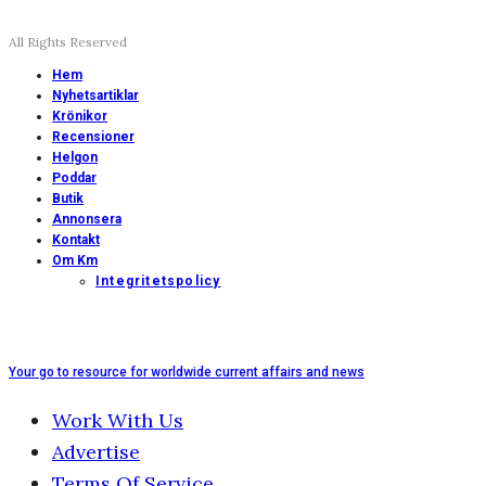
All Rights Reserved
Hem
Nyhetsartiklar
Krönikor
Recensioner
Helgon
Poddar
Butik
Annonsera
Kontakt
Om Km
Integritetspolicy
Your go to resource for worldwide current affairs and news
Work With Us
Advertise
Terms Of Service