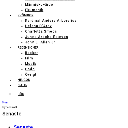
Människovärde
Ekumenik
KRÖNIKOR
Kardinal Anders Arborelius
Helena D’Arcy
Charlotta Smeds
Junno Arocho Esteves
John L. Allen Jr
RECENSIONER
Böcker
Film
Musik
Podd
Övrigt
HELGON
BUTIK
SÖK
Hem
kyrkoskatt
Senaste
Senaste