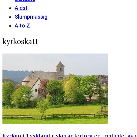
Äldst
Slumpmässig
A to Z
kyrkoskatt
Kyrkan i Tyskland riskerar förlora en tredjedel av a