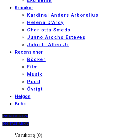
Ekumenik
Krönikor
Kardinal Anders Arborelius
Helena D’Arcy
Charlotta Smeds
Junno Arocho Esteves
John L. Allen Jr
Recensioner
Böcker
Film
Musik
Podd
Övrigt
Helgon
Butik
PRENUMERERA
DIGITALT ARKIV
Varukorg (0)