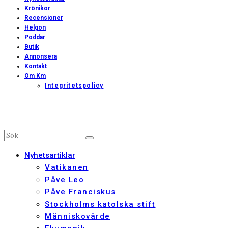
Krönikor
Recensioner
Helgon
Poddar
Butik
Annonsera
Kontakt
Om Km
Integritetspolicy
Nyhetsartiklar
Vatikanen
Påve Leo
Påve Franciskus
Stockholms katolska stift
Människovärde