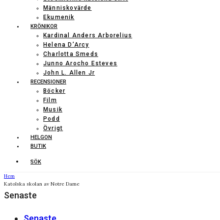
Människovärde
Ekumenik
KRÖNIKOR
Kardinal Anders Arborelius
Helena D’Arcy
Charlotta Smeds
Junno Arocho Esteves
John L. Allen Jr
RECENSIONER
Böcker
Film
Musik
Podd
Övrigt
HELGON
BUTIK
SÖK
Hem
Katolska skolan av Notre Dame
Senaste
Senaste