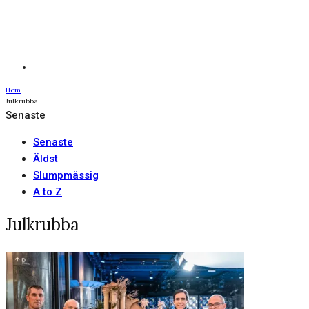
Hem
Julkrubba
Senaste
Senaste
Äldst
Slumpmässig
A to Z
Julkrubba