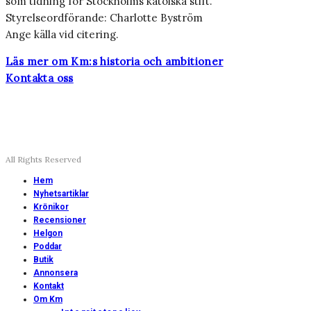
som tidning för Stockholms katolska stift.
Styrelseordförande: Charlotte Byström
Ange källa vid citering.
Läs mer om Km:s historia och ambitioner
Kontakta oss
All Rights Reserved
Hem
Nyhetsartiklar
Krönikor
Recensioner
Helgon
Poddar
Butik
Annonsera
Kontakt
Om Km