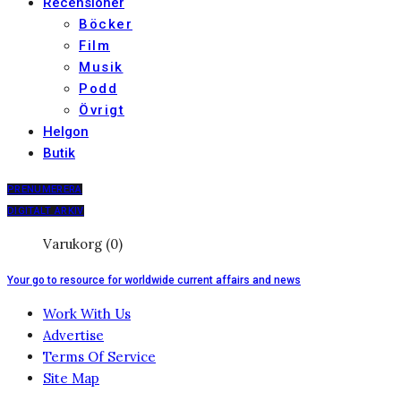
Recensioner
Böcker
Film
Musik
Podd
Övrigt
Helgon
Butik
PRENUMERERA
DIGITALT ARKIV
Varukorg (0)
Your go to resource for worldwide current affairs and news
Work With Us
Advertise
Terms Of Service
Site Map