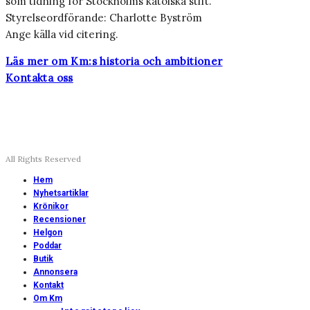
som tidning för Stockholms katolska stift.
Styrelseordförande: Charlotte Byström
Ange källa vid citering.
Läs mer om Km:s historia och ambitioner
Kontakta oss
All Rights Reserved
Hem
Nyhetsartiklar
Krönikor
Recensioner
Helgon
Poddar
Butik
Annonsera
Kontakt
Om Km