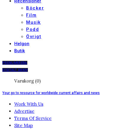
Recensioner
Böcker
Film
Musik
Podd
Övrigt
Helgon
Butik
PRENUMERERA
DIGITALT ARKIV
Varukorg (0)
Your go to resource for worldwide current affairs and news
Work With Us
Advertise
Terms Of Service
Site Map