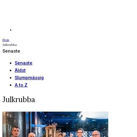
Hem
Julkrubba
Senaste
Senaste
Äldst
Slumpmässig
A to Z
Julkrubba