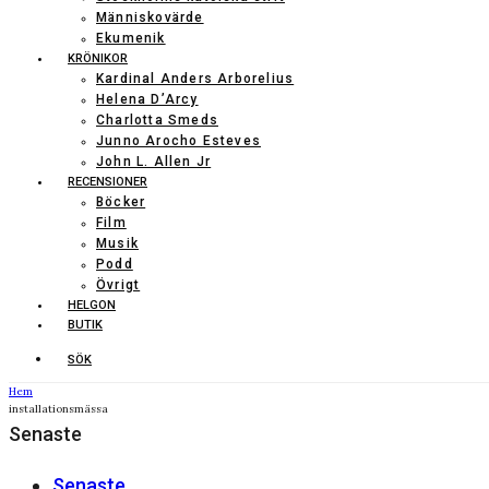
Människovärde
Ekumenik
KRÖNIKOR
Kardinal Anders Arborelius
Helena D’Arcy
Charlotta Smeds
Junno Arocho Esteves
John L. Allen Jr
RECENSIONER
Böcker
Film
Musik
Podd
Övrigt
HELGON
BUTIK
SÖK
Hem
installationsmässa
Senaste
Senaste