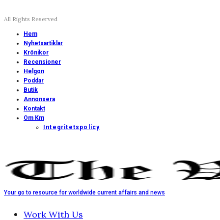
All Rights Reserved
Hem
Nyhetsartiklar
Krönikor
Recensioner
Helgon
Poddar
Butik
Annonsera
Kontakt
Om Km
Integritetspolicy
Your go to resource for worldwide current affairs and news
Work With Us