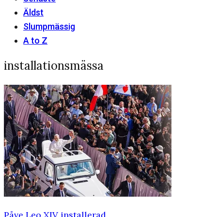
Äldst
Slumpmässig
A to Z
installationsmässa
Påve Leo XIV installerad