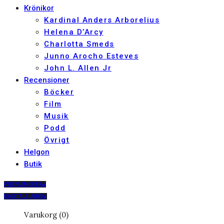
Krönikor
Kardinal Anders Arborelius
Helena D’Arcy
Charlotta Smeds
Junno Arocho Esteves
John L. Allen Jr
Recensioner
Böcker
Film
Musik
Podd
Övrigt
Helgon
Butik
PRENUMERERA
DIGITALT ARKIV
Varukorg (0)