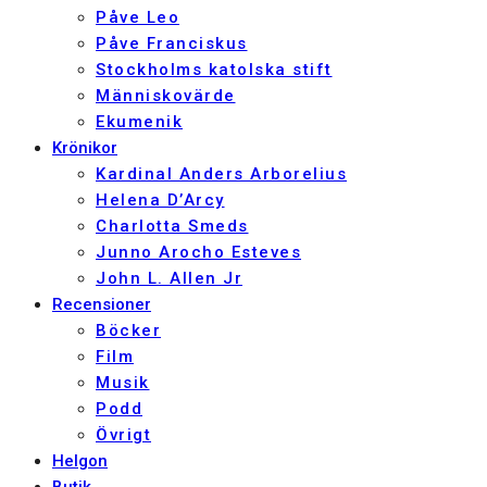
Påve Leo
Påve Franciskus
Stockholms katolska stift
Människovärde
Ekumenik
Krönikor
Kardinal Anders Arborelius
Helena D’Arcy
Charlotta Smeds
Junno Arocho Esteves
John L. Allen Jr
Recensioner
Böcker
Film
Musik
Podd
Övrigt
Helgon