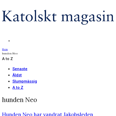
Hem
hunden Neo
A to Z
Senaste
Äldst
Slumpmässig
A to Z
hunden Neo
Hunden Neo har vandrat Jakobsleden