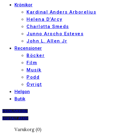
Krönikor
Kardinal Anders Arborelius
Helena D’Arcy
Charlotta Smeds
Junno Arocho Esteves
John L. Allen Jr
Recensioner
Böcker
Film
Musik
Podd
Övrigt
Helgon
Butik
PRENUMERERA
DIGITALT ARKIV
Varukorg (0)