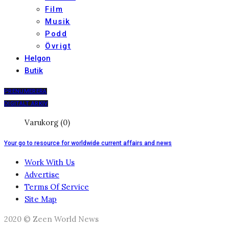
Film
Musik
Podd
Övrigt
Helgon
Butik
PRENUMERERA
DIGITALT ARKIV
Varukorg (0)
Your go to resource for worldwide current affairs and news
Work With Us
Advertise
Terms Of Service
Site Map
2020 © Zeen World News