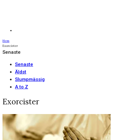
Hem
Exorcister
Senaste
Senaste
Äldst
Slumpmässig
A to Z
Exorcister