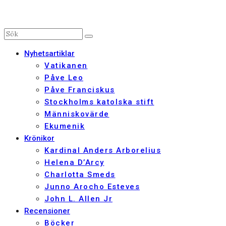
Nyhetsartiklar
Vatikanen
Påve Leo
Påve Franciskus
Stockholms katolska stift
Människovärde
Ekumenik
Krönikor
Kardinal Anders Arborelius
Helena D’Arcy
Charlotta Smeds
Junno Arocho Esteves
John L. Allen Jr
Recensioner
Böcker