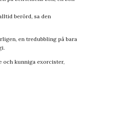
alltid berörd, sa den
årligen, en tredubbling på bara
i.
e och kunniga exorcister,