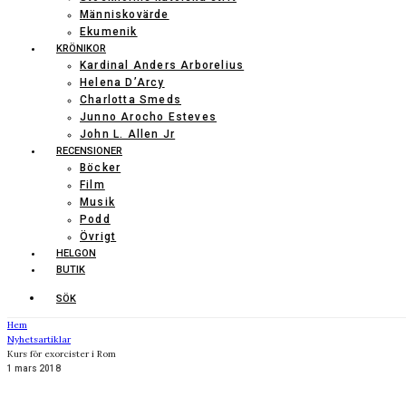
Människovärde
Ekumenik
KRÖNIKOR
Kardinal Anders Arborelius
Helena D’Arcy
Charlotta Smeds
Junno Arocho Esteves
John L. Allen Jr
RECENSIONER
Böcker
Film
Musik
Podd
Övrigt
HELGON
BUTIK
SÖK
Hem
Nyhetsartiklar
Kurs för exorcister i Rom
1 mars 2018