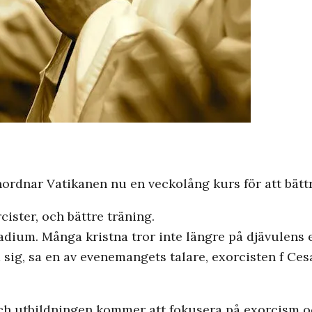
anordnar Vatikanen nu en veckolång kurs för att bätt
cister, och bättre träning.
tadium. Många kristna tror inte längre på djävulens e
ra sig, sa en av evenemangets talare, exorcisten f Ce
och utbildningen kommer att fokusera på exorcism o