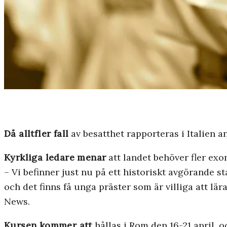
Då alltfler fall
av besatthet rapporteras i Italien 
Kyrkliga ledare menar
att landet behöver fler exor
– Vi befinner just nu på ett historiskt avgörande s
och det finns få unga präster som är villiga att lä
News.
Kursen kommer att
hållas i Rom den 16-21 april, 