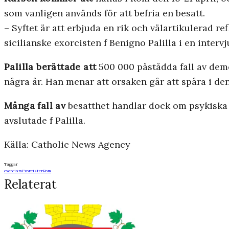
som vanligen används för att befria en besatt.
– Syftet är att erbjuda en rik och välartikulerad re
sicilianske exorcisten f Benigno Palilla i en interv
Palilla berättade att
500 000 påstådda fall av demon
några år. Han menar att orsaken går att spåra i d
Många fall av
besatthet handlar dock om psykiska p
avslutade f Palilla.
Källa: Catholic News Agency
Taggar
exorcism
Exorcister
Rom
Relaterat