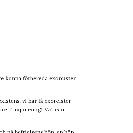
re kunna förbereda exorcister.
xistens, vi har få exorcister
sare Truqui enligt Vatican
ch på befrielsens bön, en bön