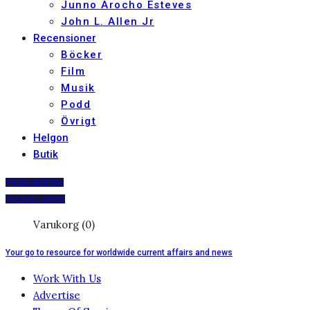
Junno Arocho Esteves
John L. Allen Jr
Recensioner
Böcker
Film
Musik
Podd
Övrigt
Helgon
Butik
PRENUMERERA
DIGITALT ARKIV
Varukorg (0)
Your go to resource for worldwide current affairs and news
Work With Us
Advertise