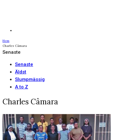
Hem
Charles Câmara
Senaste
Senaste
Äldst
Slumpmässig
A to Z
Charles Câmara