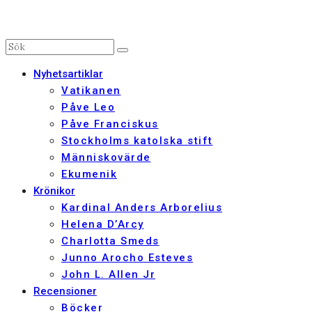
Nyhetsartiklar
Vatikanen
Påve Leo
Påve Franciskus
Stockholms katolska stift
Människovärde
Ekumenik
Krönikor
Kardinal Anders Arborelius
Helena D’Arcy
Charlotta Smeds
Junno Arocho Esteves
John L. Allen Jr
Recensioner
Böcker