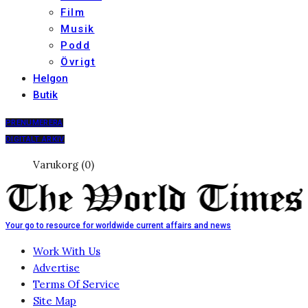
Film
Musik
Podd
Övrigt
Helgon
Butik
PRENUMERERA
DIGITALT ARKIV
Varukorg (0)
Your go to resource for worldwide current affairs and news
Work With Us
Advertise
Terms Of Service
Site Map