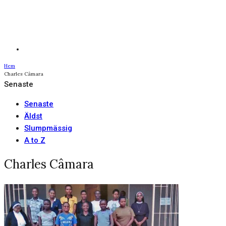
Hem
Charles Câmara
Senaste
Senaste
Äldst
Slumpmässig
A to Z
Charles Câmara