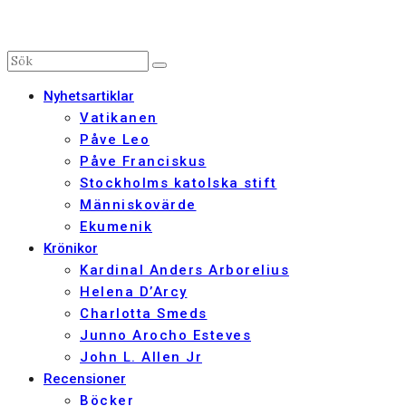
Nyhetsartiklar
Vatikanen
Påve Leo
Påve Franciskus
Stockholms katolska stift
Människovärde
Ekumenik
Krönikor
Kardinal Anders Arborelius
Helena D’Arcy
Charlotta Smeds
Junno Arocho Esteves
John L. Allen Jr
Recensioner
Böcker