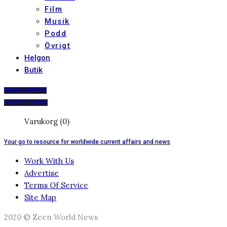
Film
Musik
Podd
Övrigt
Helgon
Butik
PRENUMERERA
DIGITALT ARKIV
Varukorg (0)
Your go to resource for worldwide current affairs and news
Work With Us
Advertise
Terms Of Service
Site Map
2020 © Zeen World News