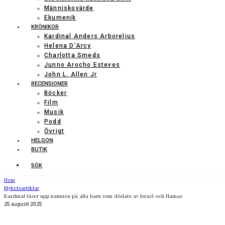
Människovärde
Ekumenik
KRÖNIKOR
Kardinal Anders Arborelius
Helena D’Arcy
Charlotta Smeds
Junno Arocho Esteves
John L. Allen Jr
RECENSIONER
Böcker
Film
Musik
Podd
Övrigt
HELGON
BUTIK
SÖK
Hem
Nyhetsartiklar
Kardinal läser upp namnen på alla barn som dödats av Israel och Hamas
25 augusti 2025