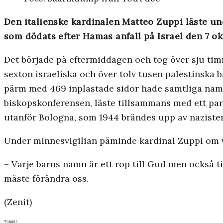
Den italienske kardinalen Matteo Zuppi läste un
som dödats efter Hamas anfall på Israel den 7 ok
Det började på eftermiddagen och tog över sju timm
sexton israeliska och över tolv tusen palestinska b
pärm med 469 inplastade sidor hade samtliga namn 
biskopskonferensen, läste tillsammans med ett par 
utanför Bologna, som 1944 brändes upp av nazist
Under minnesvigilian påminde kardinal Zuppi om 
– Varje barns namn är ett rop till Gud men också t
måste förändra oss.
(Zenit)
Taggar