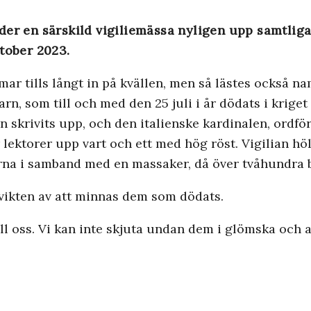
der en särskild vigiliemässa nyligen upp samtlig
tober 2023.
ar tills långt in på kvällen, men så lästes också n
arn, som till och med den 25 juli i år dödats i krige
skrivits upp, och den italienske kardinalen, ordför
lektorer upp vart och ett med hög röst. Vigilian höl
erna i samband med en massaker, då över tvåhundra
vikten av att minnas dem som dödats.
ill oss. Vi kan inte skjuta undan dem i glömska och