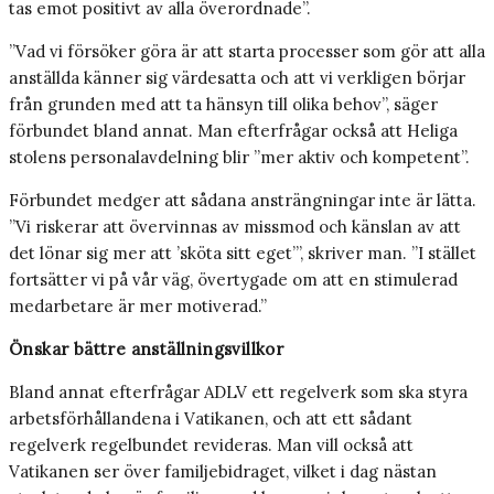
tas emot positivt av alla överordnade”.
”Vad vi försöker göra är att starta processer som gör att alla
anställda känner sig värdesatta och att vi verkligen börjar
från grunden med att ta hänsyn till olika behov”, säger
förbundet bland annat. Man efterfrågar också att Heliga
stolens personalavdelning blir ”mer aktiv och kompetent”.
Förbundet medger att sådana ansträngningar inte är lätta.
”Vi riskerar att övervinnas av missmod och känslan av att
det lönar sig mer att ’sköta sitt eget’”, skriver man. ”I stället
fortsätter vi på vår väg, övertygade om att en stimulerad
medarbetare är mer motiverad.”
Önskar bättre anställningsvillkor
Bland annat efterfrågar ADLV ett regelverk som ska styra
arbetsförhållandena i Vatikanen, och att ett sådant
regelverk regelbundet revideras. Man vill också att
Vatikanen ser över familje­bidraget, vilket i dag nästan