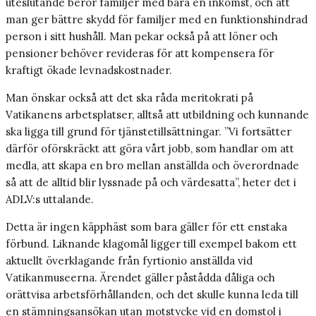
uteslutande berör familjer med bara en inkomst, och att
man ger bättre skydd för familjer med en funktionshindrad
person i sitt hushåll. Man pekar också på att löner och
pensioner behöver revideras för att kompensera för
kraftigt ökade levnadskostnader.
Man önskar också att det ska råda meritokrati på
Vatikanens arbetsplatser, alltså att utbildning och kunnande
ska ligga till grund för tjänstetillsättningar. ”Vi fortsätter
därför oförskräckt att göra vårt jobb, som handlar om att
medla, att skapa en bro mellan anställda och överordnade
så att de alltid blir lyssnade på och värdesatta”, heter det i
ADLV:s uttalande.
Detta är ingen käpphäst som bara gäller för ett enstaka
förbund. Liknande klagomål ligger till exempel bakom ett
aktuellt överklagande från fyrtionio anställda vid
Vatikanmuseerna. Ärendet gäller påstådda dåliga och
orättvisa arbetsförhållanden, och det skulle kunna leda till
en stämningsansökan utan motstycke vid en domstol i