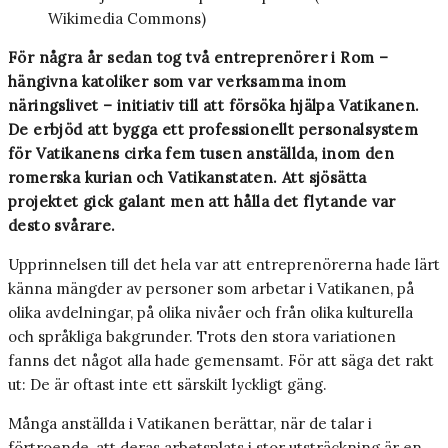
Wikimedia Commons)
För några år sedan tog två entreprenörer i Rom –
hängivna katoliker som var verksamma inom
näringslivet – initiativ till att försöka hjälpa Vatikanen.
De erbjöd att bygga ett professionellt personalsystem
för Vatikanens cirka fem tusen anställda, inom den
romerska kurian och Vatikanstaten. Att sjösätta
projektet gick galant men att hålla det flytande var
desto svårare.
Upprinnelsen till det hela var att entreprenörerna hade lärt
känna mängder av personer som arbetar i Vatikanen, på
olika avdelningar, på olika nivåer och från olika kulturella
och språkliga bakgrunder. Trots den stora variationen
fanns det något alla hade gemensamt. För att säga det rakt
ut: De är oftast inte ett särskilt lyckligt gäng.
Många anställda i Vatikanen berättar, när de talar i
förtroende, att deras arbetsplats i stor utsträckning är en