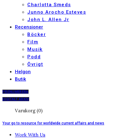
Charlotta Smeds
Junno Arocho Esteves
John L. Allen Jr
Recensioner
Böcker
Film
Musik
Podd
Övrigt
Helgon
Butik
PRENUMERERA
DIGITALT ARKIV
Varukorg (0)
Your go to resource for worldwide current affairs and news
Work With Us