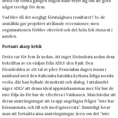
detta var första gången någon hade brytt sig om att göra
något trevligt för dem.
Vad blev då det sorgligt förutsägbara resultatet? Jo, de
anställda gav projektet strålande recensioner, men
organisationen förblev oberörd och det hela fick rinna ut i
sanden.
Fortsatt skarp kritik
Detta var för fem år sedan. Att inget förändrats sedan dess
bekräftas av en vädjan från ADLV den 8 juli. Den
föranleddes av ett tal av påve Franciskus dagen innan i
samband med den italienska katolska kyrkans årliga sociala
vecka, där han hyllade demokrati och dialog. I uttalandet
säger ADLV att dessa ideal uppmärksammas mer för hur de
inte följs än för hur de efterlevs i Vatikanen. Man hävdar att
deras ansträngningar att ta upp angelägna frågor ”inte har
hörsammats, och till och med ignorerats”. Samtidigt lovar
man att fortsätta sina ansträngningar, även om det ”inte