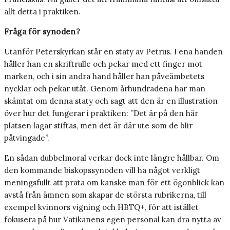
allt detta i praktiken.
Fråga för synoden?
Utanför Peterskyrkan står en staty av Petrus. I ena handen
håller han en skriftrulle och pekar med ett finger mot
marken, och i sin andra hand håller han påveämbetets
nycklar och pekar utåt. Genom århundradena har man
skämtat om denna staty och sagt att den är en illustration
över hur det fungerar i praktiken: ”Det är på den här
platsen lagar stiftas, men det är där ute som de blir
påtvingade”.
En sådan dubbelmoral verkar dock inte längre hållbar. Om
den kommande biskopssynoden vill ha något verkligt
meningsfullt att prata om kanske man för ett ögonblick kan
avstå från ämnen som skapar de största rubrikerna, till
exempel kvinnors vigning och HBTQ+, för att istället
fokusera på hur Vatikanens egen personal kan dra nytta av