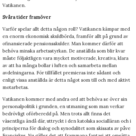
Vatikanen.
Svåra tider framöver
Varför spelar allt detta någon roll? Vatikanen kämpar med
en enorm ekonomisk skuldbörda, framför allt på grund av
ofinansierade pensionsskulder. Man kommer därför att
behöva minska arbetsstyrkan. De anställda som blir kvar
måste följaktligen vara mycket motiverade, kreativa, klara
av att ha många bollar i luften och samarbeta mellan
avdelningarna. För tillfället premieras inte sådant och
enligt vissa anställda är detta något som till och med aktivt
motarbetas.
Vatikanen kommer med andra ord att behöva se över sin
personalpolitik i grunden, en utmaning som man verkar
bedrövligt oförberedd på. Men trots allt finns det
väsentliga ändå där, uttryckt i den katolska socialläran och i
principerna för dialog och synodalitet som skissats av påve
Franciskus. Nu gäller det att frammana fantasi att omsätta