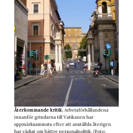
Återkommande kritik.
­Arbetsförhållandena
innanför grindarna till Vatikanen har
uppmärksammats efter att anställda återigen
har vädjat om bättre personalpolitik. (Foto: