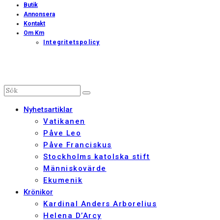
Butik
Annonsera
Kontakt
Om Km
Integritetspolicy
Nyhetsartiklar
Vatikanen
Påve Leo
Påve Franciskus
Stockholms katolska stift
Människovärde
Ekumenik
Krönikor
Kardinal Anders Arborelius
Helena D’Arcy