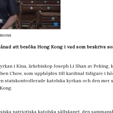
mmons
ad att besöka Hong Kong i vad som beskrivs som 
yrkan i Kina, ärkebiskop Joseph Li Shan av Peking,
n Chow, som upphöjdes till kardinal tidigare i hös
n statskontrollerade katolska kyrkan och den mer s
 Kong.
esiska patriotiska katolska sällskapet, den sammans