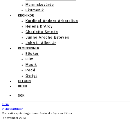
Människovärde
Ekumenik
KRÖNIKOR
Kardinal Anders Arborelius
Helena D’Arcy
Charlotta Smeds
Junno Arocho Esteves
John L. Allen Jr
RECENSIONER
Böcker
Film
Musik
Podd
Övrigt
HELGON
BUTIK
SÖK
Hem
Nyhetsartiklar
Fortsatta spänningar inom katolska kyrkan i Kina
7 november 2023