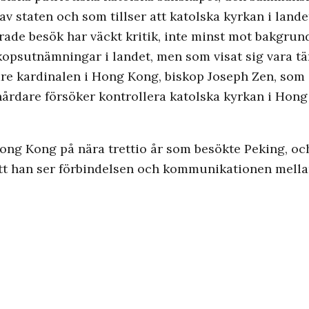
v staten och som tillser att katolska kyrkan i land
rade besök har väckt kritik, inte minst mot bakgrun
iskopsutnämningar i landet, men som visat sig vara t
are kardinalen i Hong Kong, biskop Joseph Zen, som 
 hårdare försöker kontrollera katolska kyrkan i Hon
 Hong Kong på nära trettio år som besökte Peking, o
att han ser förbindelsen och kommunikationen mell