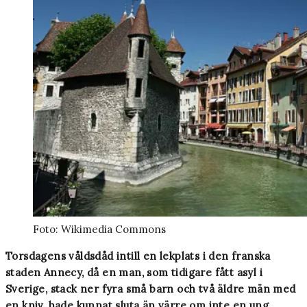
Foto: Wikimedia Commons
Torsdagens våldsdåd intill en lekplats i den franska
staden Annecy, då en man, som tidigare fått asyl i
Sverige, stack ner fyra små barn och två äldre män med
en kniv, hade kunnat sluta än värre om inte en ung