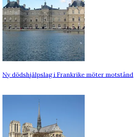
Ny dödshjälpslag i Frankrike möter motstånd