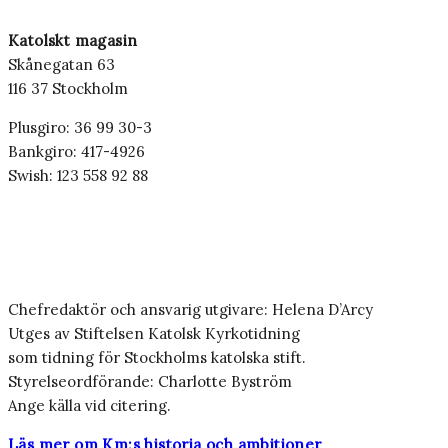
Katolskt magasin
Skånegatan 63
116 37 Stockholm
Plusgiro: 36 99 30-3
Bankgiro: 417-4926
Swish: 123 558 92 88
Chefredaktör och ansvarig utgivare: Helena D’Arcy
Utges av Stiftelsen Katolsk Kyrkotidning
som tidning för Stockholms katolska stift.
Styrelseordförande: Charlotte Byström
Ange källa vid citering.
Läs mer om Km:s historia och ambitioner