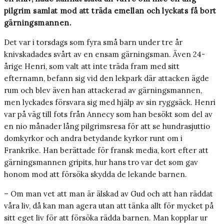
pilgrim samlat mod att träda emellan och lyckats få bort
gärningsmannen.
Det var i torsdags som fyra små barn under tre år
knivskadades svårt av en ensam gärningsman. Även 24-
årige Henri, som valt att inte träda fram med sitt
efternamn, befann sig vid den lekpark där attacken ägde
rum och blev även han attackerad av gärningsmannen,
men lyckades försvara sig med hjälp av sin ryggsäck. Henri
var på väg till fots från Annecy som han besökt som del av
en nio månader lång pilgrimsresa för att se hundrasjuttio
domkyrkor och andra betydande kyrkor runt om i
Frankrike. Han berättade för fransk media, kort efter att
gärningsmannen gripits, hur hans tro var det som gav
honom mod att försöka skydda de lekande barnen.
– Om man vet att man är älskad av Gud och att han räddat
våra liv, då kan man agera utan att tänka allt för mycket på
sitt eget liv för att försöka rädda barnen. Man kopplar ur