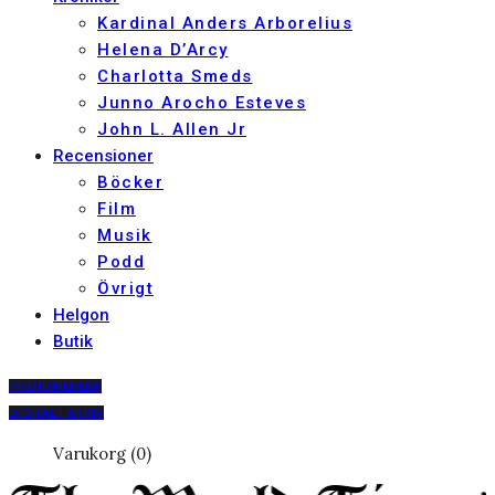
Kardinal Anders Arborelius
Helena D’Arcy
Charlotta Smeds
Junno Arocho Esteves
John L. Allen Jr
Recensioner
Böcker
Film
Musik
Podd
Övrigt
Helgon
Butik
PRENUMERERA
DIGITALT ARKIV
Varukorg (0)