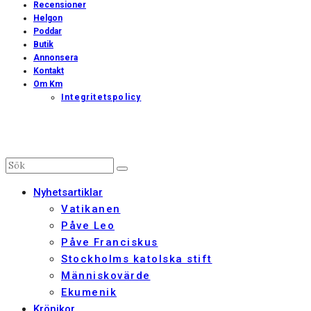
Recensioner
Helgon
Poddar
Butik
Annonsera
Kontakt
Om Km
Integritetspolicy
Nyhetsartiklar
Vatikanen
Påve Leo
Påve Franciskus
Stockholms katolska stift
Människovärde
Ekumenik
Krönikor