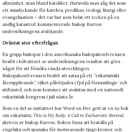
allmänhet, utan bland katoliker. Huruvida man såg det som
ett misslyckande för katekes, predikan, teologi, liturgi eller
evangelisation – det var hur som helst ett tecken på en
andlig katastrof, kommenterade biskop Barron
undersökningens avslöjande.
Oväntat stor efterfrågan
En grupp biskopar i den amerikanska biskopskonferensen
beslöt i kölvattnet av undersökningens resultat att göra
något för att försöka vända utvecklingen.
Biskopskonferensen beslöt att satsa på ett ”eukaristiskt
återupplivande”, vilket påbörjades i fjol på församlings- och
stiftsnivå, och som kommer att avslutas med en nationell,
eukaristisk kongress i juli nästa år.
Som en del av initiativet har Word on Fire gett ut en ny bok
om eukaristin,
This is My Body: A Call to Eucharistic Revival
,
skriven av biskop Barron. Boken finns att beställa på
engelska och spanska för motsvarande tjugo kronor, och