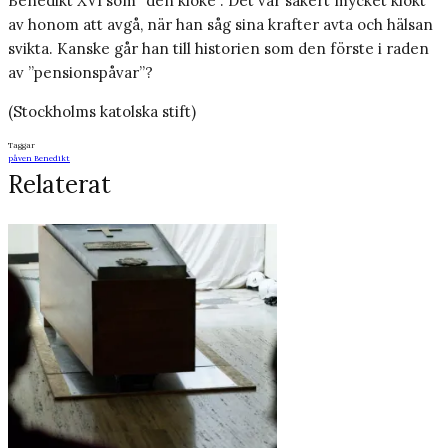
Benedikt XVI som ”den kloke”. Det var säkert mycket klokt
av honom att avgå, när han såg sina krafter avta och hälsan
svikta. Kanske går han till historien som den förste i raden
av ”pensionspåvar”?
(Stockholms katolska stift)
Taggar
påven Benedikt
Relaterat