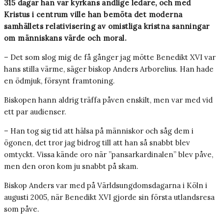
315 dagar han var kyrkans andlige ledare, och med
Kristus i centrum ville han bemöta det moderna
samhällets relativisering av omistliga kristna sanningar
om människans värde och moral.
– Det som slog mig de få gånger jag mötte Benedikt XVI var
hans stilla värme, säger biskop Anders Arborelius. Han hade
en ödmjuk, försynt framtoning.
Biskopen hann aldrig träffa påven enskilt, men var med vid
ett par audienser.
– Han tog sig tid att hälsa på människor och såg dem i
ögonen, det tror jag bidrog till att han så snabbt blev
omtyckt. Vissa kände oro när ”pansarkardinalen” blev påve,
men den oron kom ju snabbt på skam.
Biskop Anders var med på Världsungdomsdagarna i Köln i
augusti 2005, när Benedikt XVI gjorde sin första utlandsresa
som påve.