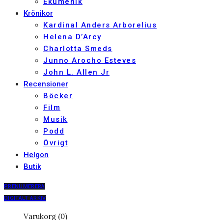
Ekumenik
Krönikor
Kardinal Anders Arborelius
Helena D’Arcy
Charlotta Smeds
Junno Arocho Esteves
John L. Allen Jr
Recensioner
Böcker
Film
Musik
Podd
Övrigt
Helgon
Butik
PRENUMERERA
DIGITALT ARKIV
Varukorg (0)