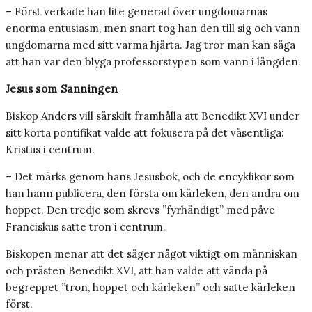
– Först verkade han lite generad över ungdomarnas
enorma entusiasm, men snart tog han den till sig och vann
ungdomarna med sitt varma hjärta. Jag tror man kan säga
att han var den blyga professorstypen som vann i längden.
Jesus som Sanningen
Biskop Anders vill särskilt framhålla att Benedikt XVI under
sitt korta pontifikat valde att fokusera på det väsentliga:
Kristus i centrum.
– Det märks genom hans Jesusbok, och de encyklikor som
han hann publicera, den första om kärleken, den andra om
hoppet. Den tredje som skrevs ”fyrhändigt” med påve
Franciskus satte tron i centrum.
Biskopen menar att det säger något viktigt om människan
och prästen Benedikt XVI, att han valde att vända på
begreppet ”tron, hoppet och kärleken” och satte kärleken
först.