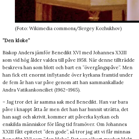
(Foto: Wikimedia commons/Sergey Kozhukhov)
”Den kloke”
Biskop Anders jämför Benedikt XVI med Johannes XXIII
som vid hög ålder valdes till påve 1958. När denne tillträdde
beskrevs han som blott och bart en ”övergångspåve”. Men
han fick ett enormt inflytande över kyrkans framtid under
de fem år han var påve genom att han sammankallade
Andra Vatikankonciliet (1962–1965).
– Jag tror det är samma sak med Benedikt. Han var bara
påve i knappt åtta år men det han har hunnit uträtta, det
han sagt och skrivit, kommer att påverka kyrkan och
enskilda människor för lång tid framöver. Om Johannes
XXIII fått epitetet ”den gode”, så tror jag att vi får minnas