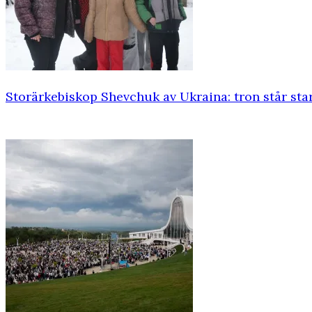
Storärkebiskop Shevchuk av Ukraina: tron står sta