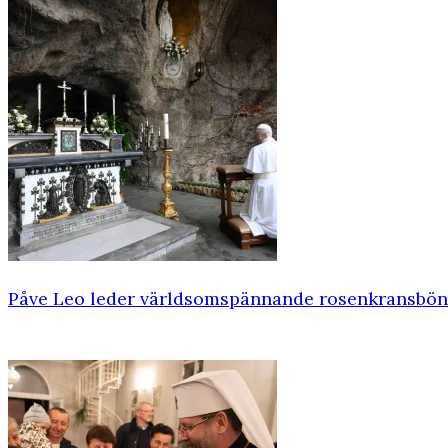
Påve Leo leder världsomspännande rosenkransbön