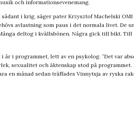
, musik och informationsevenemang.
ådant i krig, säger pater Krzysztof Machelski OMI i
ehövs avlastning som paus i det normala livet. De un
ånga deltog i kvällsbönen. Några gick till bikt. Til
i år i programmet, lett av en psykolog. ”Det var abs
lek, sexualitet och äktenskap stod på programmet. 
 bara en månad sedan träffades Vinnytsja av ryska r