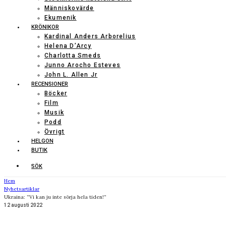
Människovärde
Ekumenik
KRÖNIKOR
Kardinal Anders Arborelius
Helena D’Arcy
Charlotta Smeds
Junno Arocho Esteves
John L. Allen Jr
RECENSIONER
Böcker
Film
Musik
Podd
Övrigt
HELGON
BUTIK
SÖK
Hem
Nyhetsartiklar
Ukraina: ”Vi kan ju inte sörja hela tiden!”
12 augusti 2022