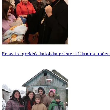
En av tre grekisk-katolska präster i Ukraina unde