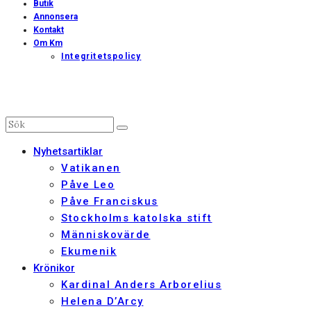
Butik
Annonsera
Kontakt
Om Km
Integritetspolicy
Nyhetsartiklar
Vatikanen
Påve Leo
Påve Franciskus
Stockholms katolska stift
Människovärde
Ekumenik
Krönikor
Kardinal Anders Arborelius
Helena D’Arcy