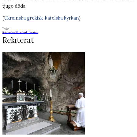
tjugo döda.
(
Ukrainska grekisk-katolska kyrkan
)
Taggar
Sviatoslav Shevchuk
Ukraina
Relaterat