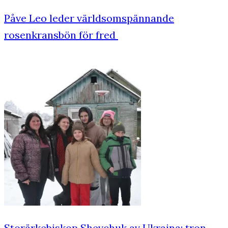
Påve Leo leder världsomspännande
rosenkransbön för fred
Storärkebiskop Shevchuk av Ukraina: tron