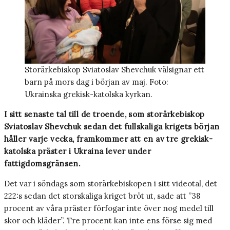
Storärkebiskop Sviatoslav Shevchuk välsignar ett
barn på mors dag i början av maj. Foto:
Ukrainska grekisk-katolska kyrkan.
I sitt senaste tal till de troende, som storärkebiskop
Sviatoslav Shevchuk sedan det fullskaliga krigets början
håller varje vecka, framkommer att en av tre grekisk-
katolska präster i Ukraina lever under
fattigdomsgränsen.
Det var i söndags som storärkebiskopen i sitt videotal, det
222:s sedan det storskaliga kriget bröt ut, sade att ”38
procent av våra präster förfogar inte över nog medel till
skor och kläder”. Tre procent kan inte ens förse sig med