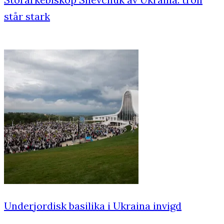
står stark
Underjordisk basilika i Ukraina invigd