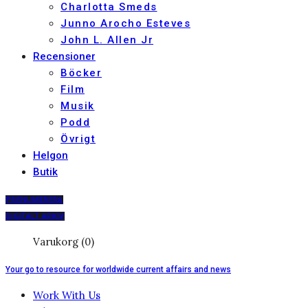
Charlotta Smeds
Junno Arocho Esteves
John L. Allen Jr
Recensioner
Böcker
Film
Musik
Podd
Övrigt
Helgon
Butik
PRENUMERERA
DIGITALT ARKIV
Varukorg (0)
Your go to resource for worldwide current affairs and news
Work With Us