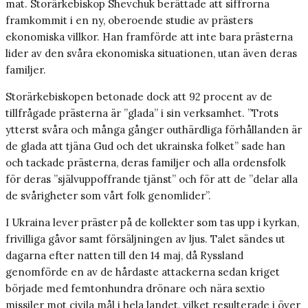
mat. Storärkebiskop Shevchuk berättade att siffrorna
framkommit i en ny, oberoende studie av prästers
ekonomiska villkor. Han framförde att inte bara prästerna
lider av den svåra ekonomiska situationen, utan även deras
familjer.
Storärkebiskopen betonade dock att 92 procent av de
tillfrågade prästerna är ”glada” i sin verksamhet. ”Trots
ytterst svåra och många gånger outhärdliga förhållanden är
de glada att tjäna Gud och det ukrainska folket” sade han
och tackade prästerna, deras familjer och alla ordensfolk
för deras ”självuppoffrande tjänst” och för att de ”delar alla
de svårigheter som vårt folk genomlider”.
I Ukraina lever präster på de kollekter som tas upp i kyrkan,
frivilliga gåvor samt försäljningen av ljus. Talet sändes ut
dagarna efter natten till den 14 maj, då Ryssland
genomförde en av de hårdaste attackerna sedan kriget
började med femtonhundra drönare och nära sextio
missiler mot civila mål i hela landet, vilket resulterade i över