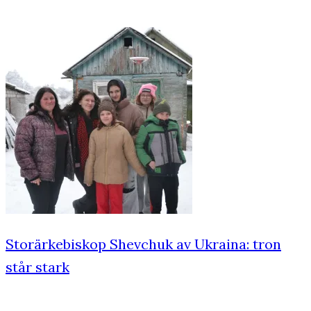
Storärkebiskop Shevchuk av Ukraina: tron
står stark