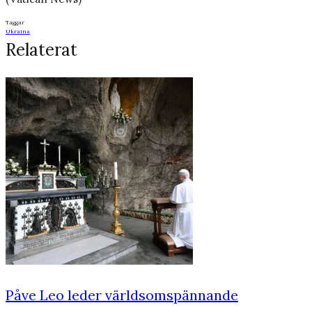
Taggar
Ukraina
Relaterat
Påve Leo leder världsomspännande