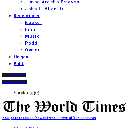
Junno Arocho Esteves
John L. Allen Jr
Recensioner
Böcker
Film
Musik
Podd
Övrigt
Helgon
Butik
PRENUMERERA
DIGITALT ARKIV
Varukorg (0)
Your go to resource for worldwide current affairs and news