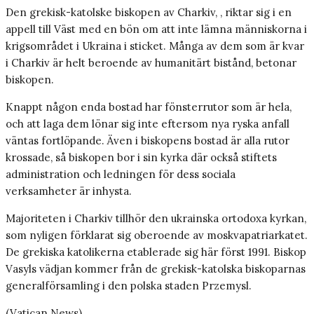
Den grekisk-katolske biskopen av Charkiv, , riktar sig i en
appell till Väst med en bön om att inte lämna människorna i
krigsområdet i Ukraina i sticket. Många av dem som är kvar
i Charkiv är helt beroende av humanitärt bistånd, betonar
biskopen.
Knappt någon enda bostad har fönsterrutor som är hela,
och att laga dem lönar sig inte eftersom nya ryska anfall
väntas fortlöpande. Även i biskopens bostad är alla rutor
krossade, så biskopen bor i sin kyrka där också stiftets
administration och ledningen för dess sociala
verksamheter är inhysta.
Majoriteten i Charkiv tillhör den ukrainska ortodoxa kyrkan,
som nyligen förklarat sig oberoende av moskvapatriarkatet.
De grekiska katolikerna etablerade sig här först 1991. Biskop
Vasyls vädjan kommer från de grekisk-katolska biskoparnas
generalförsamling i den polska staden Przemysl.
(Vatican News)