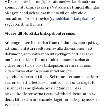
– De som inte har möjlighet att medverka på mötena
kommer att kunna svara på Vatikanens frågeställningar
på egen hand och skicka in dem till en särskild e-
postadress för detta syfte (
synod@katolskakyrkan.se
),
säger Kristina Hellner.
Vidare till Nordiska biskopskonferensen
Arbetsgruppen har sedan fram till slutet av mars på sig
att sammanfatta resultaten av alla diskussioner i ett
dokument, som Vatikanen uttryckligen bett bara ska
omfatta tio sidor. Dessa resultat kommer sedan att
vidareföras till de olika biskopskonferenserna, som
vidareförmedlar en sammanfattning till
synodsekretariatet i Rom. Sekretariatet sammanställer
svaren till ett arbetsdokument som blir underlaget för
en andra fas av globala överläggningar – då i
biskopskonferenserna i varje världsdel. Resultaten av
dessa blir sedan arbetsunderlaget för biskopssynoden i
Rom 2023.