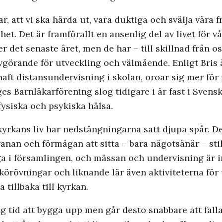
var, att vi ska härda ut, vara duktiga och svälja våra 
mhet. Det är framförallt en ansenlig del av livet för
 det senaste året, men de har – till skillnad från o
 avgörande för utveckling och välmående. Enligt Bris
haft distansundervisning i skolan, oroar sig mer för 
es Barnläkarförening slog tidigare i år fast i Svensk
ysiska och psykiska hälsa.
kyrkans liv har nedstängningarna satt djupa spår. 
at vanan och förmågan att sitta – bara någotsånär – st
ga i församlingen, och mässan och undervisning är i
r, körövningar och liknande lär även aktiviteterna fö
tillbaka till kyrkan.
ng tid att bygga upp men går desto snabbare att fal