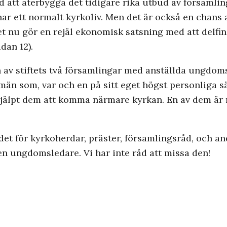
d att återbygga det tidigare rika utbud av församlin
knar ett normalt kyrkoliv. Men det är också en chans 
tet nu gör en rejäl ekonomisk satsning med att delfi
dan 12).
en av stiftets två församlingar med anställda ungdoms
än som, var och en på sitt eget högst personliga sät
hjälpt dem att komma närmare kyrkan. En av dem är 
 det för kyrkoherdar, präster, församlingsråd, och an
en ungdomsledare. Vi har inte råd att missa den!