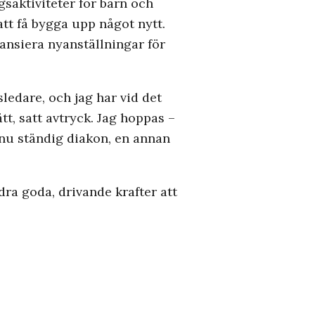
gsaktiviteter för barn och
att få bygga upp något nytt.
nansiera nyanställningar för
ledare, och jag har vid det
t, satt avtryck. Jag hoppas –
nu ständig diakon, en annan
dra goda, drivande krafter att