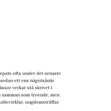
pats ofta under det senaste
 sedan ett ens någotsånär
ssor verkar stå skrivet i
oss samman som troende, men
tudiecirklar, ungdomsträffar,