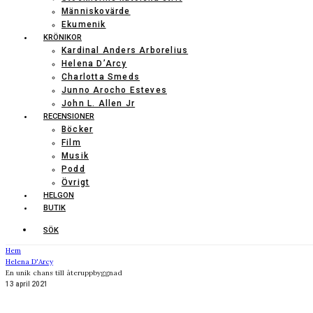
Människovärde
Ekumenik
KRÖNIKOR
Kardinal Anders Arborelius
Helena D’Arcy
Charlotta Smeds
Junno Arocho Esteves
John L. Allen Jr
RECENSIONER
Böcker
Film
Musik
Podd
Övrigt
HELGON
BUTIK
SÖK
Hem
Helena D'Arcy
En unik chans till återuppbyggnad
13 april 2021