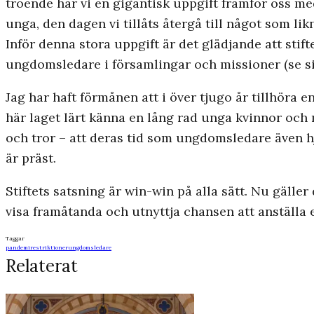
troende har vi en gigantisk uppgift framför oss me
unga, den dagen vi tillåts återgå till något som li
Inför denna stora uppgift är det glädjande att stif
ungdomsledare i församlingar och missioner (se si
Jag har haft förmånen att i över tjugo år tillhöra 
här laget lärt känna en lång rad unga kvinnor och m
och tror – att deras tid som ungdomsledare även 
är präst.
Stiftets satsning är win-win på alla sätt. Nu gäller
visa framåtanda och utnyttja chansen att anställa 
Taggar
pandemi
restriktioner
ungdomsledare
Relaterat