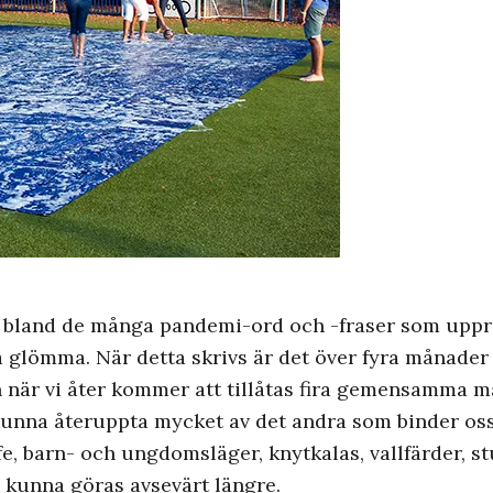
 bland de många pandemi-ord och -fraser som uppre
a glömma. När detta skrivs är det över fyra månader
 när vi åter kommer att tillåtas fira gemensamma mä
tt kunna återuppta mycket av det andra som binder 
ffe, barn- och ungdomsläger, knytkalas, vallfärder, s
e kunna göras avsevärt längre.