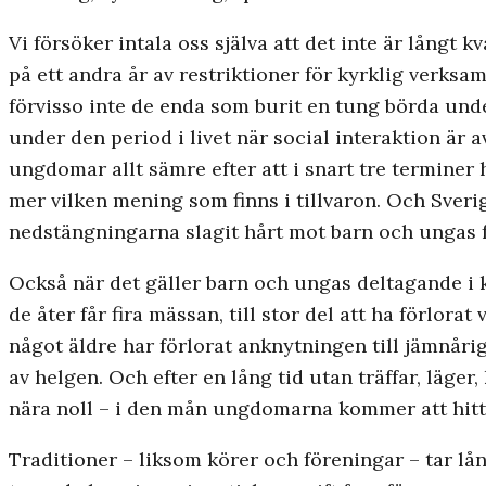
Vi försöker intala oss själva att det inte är långt k
på ett andra år av restriktioner för kyrklig verksa
förvisso inte de enda som burit en tung börda under
under den period i livet när social interaktion är
ungdomar allt sämre efter att i snart tre terminer 
mer vilken mening som finns i tillvaron. Och Sverig
nedstängningarna slagit hårt mot barn och ungas f
Också när det gäller barn och ungas deltagande i 
de åter får fira mässan, till stor del att ha förlor
något äldre har förlorat anknytningen till jämnåri
av helgen. Och efter en lång tid utan träffar, läge
nära noll – i den mån ungdomarna kommer att hitta 
Traditioner – liksom körer och föreningar – tar lå