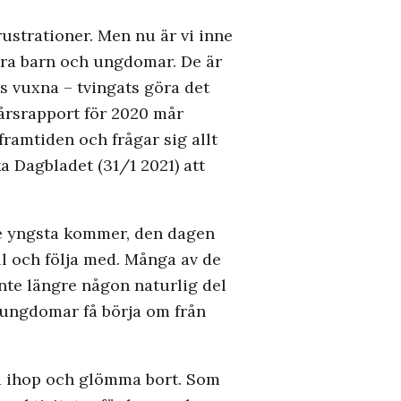
frustrationer. Men nu är vi inne
 våra barn och ungdomar. De är
ss vuxna – tvingats göra det
 årsrapport för 2020 mår
framtiden och frågar sig allt
a Dagbladet (31/1 2021) att
De yngsta kommer, den dagen
ill och följa med. Många av de
nte längre någon naturlig del
r ungdomar få börja om från
la ihop och glömma bort. Som