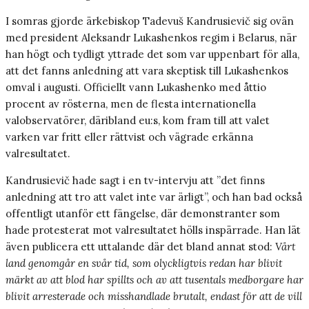
I somras gjorde ärkebiskop Tadevuš Kandrusievič sig ovän
med president Aleksandr Lukashenkos regim i Belarus, när
han högt och tydligt yttrade det som var uppenbart för alla,
att det fanns anledning att vara skeptisk till Lukashenkos
omval i augusti. Officiellt vann ­Lukashenko med åttio
procent av rösterna, men de flesta internationella
valobservatörer, däribland eu:s, kom fram till att valet
varken var fritt eller rättvist och vägrade erkänna
valresultatet.
Kandrusievič hade sagt i en tv-intervju att ”det finns
anledning att tro att valet inte var ärligt”, och han bad också
offentligt utanför ett fängelse, där demonstranter som
hade protesterat mot valresultatet hölls inspärrade. Han lät
även publicera ett uttalande där det bland annat stod:
Vårt
land genomgår en svår tid, som olyckligtvis redan har blivit
märkt av att blod har spillts och av att tusentals medborgare har
blivit arresterade och misshandlade brutalt, endast för att de vill