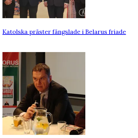
Katolska präster fängslade i Belarus friade