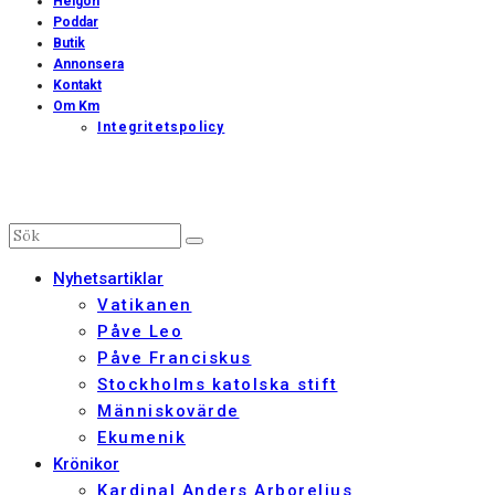
Helgon
Poddar
Butik
Annonsera
Kontakt
Om Km
Integritetspolicy
Nyhetsartiklar
Vatikanen
Påve Leo
Påve Franciskus
Stockholms katolska stift
Människovärde
Ekumenik
Krönikor
Kardinal Anders Arborelius