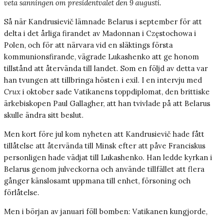
veta sanningen om presidentvalet den 9 augusti.
Så när Kandrusievič lämnade Belarus i september för att
delta i det årliga firandet av Madonnan i Częstochowa i
Polen, och för att närvara vid en släktings första
kommunionsfirande, vägrade Lukashenko att ge honom
tillstånd att återvända till landet. Som en följd av detta var
han tvungen att tillbringa hösten i exil. I en intervju med
Crux
i oktober sade Vatikanens toppdiplomat, den brittiske
ärkebiskopen Paul Gallagher, att han tvivlade på att Belarus
skulle ändra sitt beslut.
Men kort före jul kom nyheten att Kandrusievič hade fått
tillåtelse att återvända till Minsk efter att påve Franciskus
personligen hade vädjat till Lukashenko. Han ledde kyrkan i
Belarus genom julveckorna och använde tillfället att flera
gånger känslosamt uppmana till enhet, försoning och
förlåtelse.
Men i början av januari föll bomben: Vatikanen kungjorde,