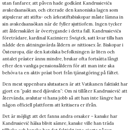
utan fanfarer, att påven hade godkänt Kandrusievičs
avskedsansökan, och citerade den kanoniska lagen som
stipulerar att stifts- och ärkestiftsbiskopar måste lämna in
sin avskedsansökan när de fyller sjuttiofem. Ingen tycker
att åldersskälet är övertygande i detta fall. Kandrusievičs
företrädare, kardinal Kazimierz Świątek, satt kvar tills han
nådde den aktningsvärda åldern av nittiosex år. Biskopar i
Östeuropa, där den katolska befolkningen är liten och
antalet präster ännu mindre, brukar ofta fortsätta långt
efter den vanliga pensionsåldern för att man inte ska
behöva ta en aktiv präst bort från tjänstgöring på fältet.
Den mest uppenbara slutsatsen är att ­Vatikanen faktiskt har
gjort en ”pakt med djävulen”: Om ni tillåter Kandrusievič att
återvända, avslutar vi hans jobb så att han inte längre har
någon officiell plattform att kritisera er ifrån.
Det är möjligt att det fanns andra orsaker – kanske har
Kandrusievič hälsa blivit sämre, kanske ville han träda