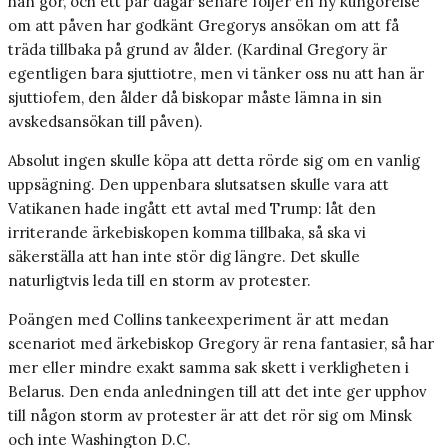
han gör, och ett par dagar senare följer en ny kungörelse
om att påven har godkänt Gregorys ansökan om att få
träda tillbaka på grund av ålder. (Kardinal Gregory är
egentligen bara sjuttiotre, men vi tänker oss nu att han är
sjuttiofem, den ålder då biskopar måste lämna in sin
avskedsansökan till påven).
Absolut ingen skulle köpa att detta rörde sig om en vanlig
uppsägning. Den uppenbara slutsatsen skulle vara att
Vatikanen hade ingått ett avtal med Trump: låt den
irriterande ärkebiskopen komma tillbaka, så ska vi
säkerställa att han inte stör dig längre. Det skulle
naturligtvis leda till en storm av protester.
Poängen med Collins tankeexperiment är att medan
scenariot med ärkebiskop Gregory är rena fantasier, så har
mer eller mindre exakt samma sak skett i verkligheten i
Belarus. Den enda anledningen till att det inte ger upphov
till någon storm av protester är att det rör sig om Minsk
och inte Washington D.C.