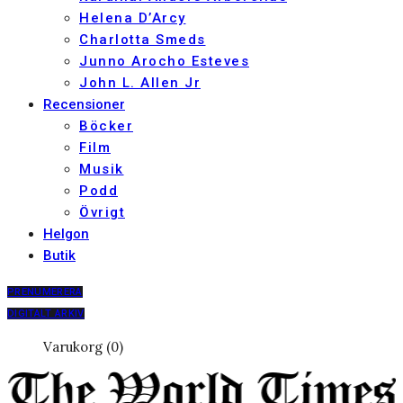
Helena D’Arcy
Charlotta Smeds
Junno Arocho Esteves
John L. Allen Jr
Recensioner
Böcker
Film
Musik
Podd
Övrigt
Helgon
Butik
PRENUMERERA
DIGITALT ARKIV
Varukorg (0)