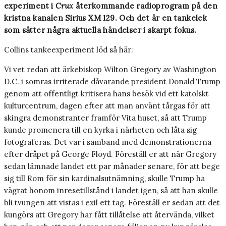
experiment i
Crux
återkommande radioprogram på den
kristna kanalen Sirius XM 129. Och det är en tankelek
som sätter några aktuella händelser i skarpt fokus.
Collins tankeexperiment löd så här:
Vi vet redan att ärkebiskop Wilton Gregory av Washington
D.C. i somras irriterade dåvarande president Donald Trump
genom att offentligt kritisera hans besök vid ett katolskt
kulturcentrum, dagen efter att man använt tårgas för att
skingra demonstranter framför Vita huset, så att Trump
kunde promenera till en kyrka i närheten och låta sig
fotograferas. Det var i samband med demonstrationerna
efter dråpet på George Floyd. Föreställ er att när Gregory
sedan lämnade landet ett par månader senare, för att bege
sig till Rom för sin kardinalsutnämning, skulle Trump ha
vägrat honom inresetillstånd i landet igen, så att han skulle
bli tvungen att vistas i exil ett tag. Föreställ er sedan att det
kungörs att Gregory har fått tillåtelse att återvända, vilket