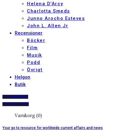
Helena D’Arcy
Charlotta Smeds
Junno Arocho Esteves
John L. Allen Jr
Recensioner
Böcker
Film
Musik
Podd
Övrigt
Helgon
Butik
PRENUMERERA
DIGITALT ARKIV
Varukorg (0)
Your go to resource for worldwide current affairs and news