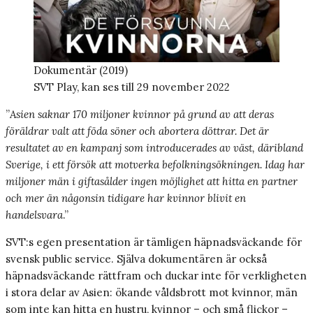
Dokumentär (2019)
SVT Play, kan ses till 29 november 2022
”
Asien saknar 170 miljoner kvinnor på grund av att deras
föräldrar valt att föda söner och abortera döttrar. Det är
resultatet av en kampanj som introducerades av väst, däribland
Sverige, i ett försök att motverka befolkningsökningen. Idag har
miljoner män i giftasålder ingen möjlighet att hitta en partner
och mer än någonsin tidigare har kvinnor blivit en
handelsvara
.”
SVT:s egen presentation är tämligen häpnadsväckande för
svensk public service. Själva dokumentären är också
häpnadsväckande rättfram och duckar inte för verkligheten
i stora delar av Asien: ökande våldsbrott mot kvinnor, män
som inte kan hitta en hustru, kvinnor – och små flickor –