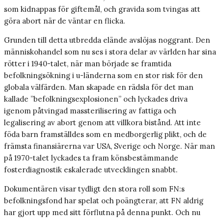
som kidnappas för giftemål, och gravida som tvingas att
göra abort när de väntar en flicka.
Grunden till detta utbredda elände avslöjas noggrant. Den
människohandel som nu ses i stora delar av världen har sina
rötter i 1940-talet, när man började se framtida
befolkningsökning i u-länderna som en stor risk för den
globala välfärden. Man skapade en rädsla för det man
kallade ”befolkningsexplosionen” och lyckades driva
igenom påtvingad massterilisering av fattiga och
legalisering av abort genom att villkora bistånd. Att inte
föda barn framställdes som en medborgerlig plikt, och de
främsta finansiärerna var USA, Sverige och Norge. När man
på 1970-talet lyckades ta fram könsbestämmande
fosterdiagnostik eskalerade utvecklingen snabbt.
Dokumentären visar tydligt den stora roll som FN:s
befolkningsfond har spelat och poängterar, att FN aldrig
har gjort upp med sitt förflutna på denna punkt. Och nu