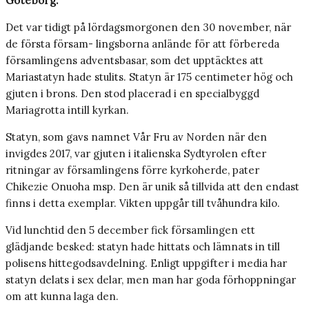
Göteborg.
Det var tidigt på lördagsmorgonen den 30 november, när
de första försam- lingsborna anlände för att förbereda
församlingens adventsbasar, som det upptäcktes att
Mariastatyn hade stulits. Statyn är 175 centimeter hög och
gjuten i brons. Den stod placerad i en specialbyggd
Mariagrotta intill kyrkan.
Statyn, som gavs namnet Vår Fru av Norden när den
invigdes 2017, var gjuten i italienska Sydtyrolen efter
ritningar av församlingens förre kyrkoherde, pater
Chikezie Onuoha msp. Den är unik så tillvida att den endast
finns i detta exemplar. Vikten uppgår till tvåhundra kilo.
Vid lunchtid den 5 december fick församlingen ett
glädjande besked: statyn hade hittats och lämnats in till
polisens hittegodsavdelning. Enligt uppgifter i media har
statyn delats i sex delar, men man har goda förhoppningar
om att kunna laga den.