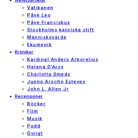
Nyhetsartiklar
Vatikanen
Påve Leo
Påve Franciskus
Stockholms katolska stift
Människovärde
Ekumenik
Krönikor
Kardinal Anders Arborelius
Helena D’Arcy
Charlotta Smeds
Junno Arocho Esteves
John L. Allen Jr
Recensioner
Böcker
Film
Musik
Podd
Övrigt