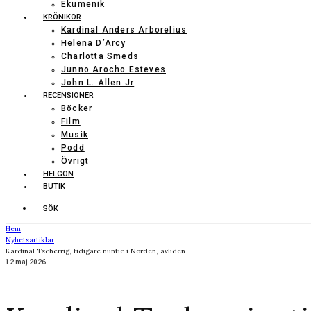
Ekumenik
KRÖNIKOR
Kardinal Anders Arborelius
Helena D’Arcy
Charlotta Smeds
Junno Arocho Esteves
John L. Allen Jr
RECENSIONER
Böcker
Film
Musik
Podd
Övrigt
HELGON
BUTIK
SÖK
Hem
Nyhetsartiklar
Kardinal Tscherrig, tidigare nuntie i Norden, avliden
12 maj 2026