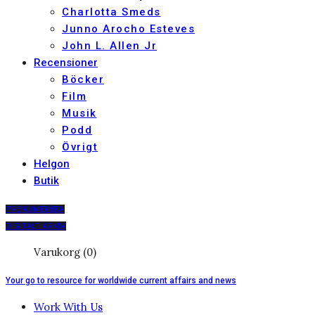
Charlotta Smeds
Junno Arocho Esteves
John L. Allen Jr
Recensioner
Böcker
Film
Musik
Podd
Övrigt
Helgon
Butik
PRENUMERERA
DIGITALT ARKIV
Varukorg (0)
Your go to resource for worldwide current affairs and news
Work With Us