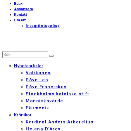
Butik
Annonsera
Kontakt
Om Km
Integritetspolicy
Nyhetsartiklar
Vatikanen
Påve Leo
Påve Franciskus
Stockholms katolska stift
Människovärde
Ekumenik
Krönikor
Kardinal Anders Arborelius
Helena D’Arcy