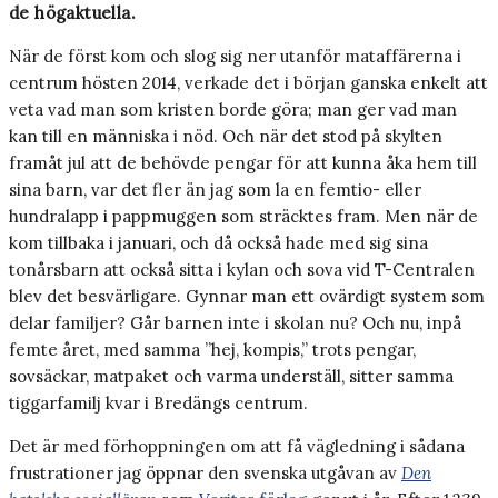
de högaktuella.
När de först kom och slog sig ner utanför mataffärerna i
centrum hösten 2014, verkade det i början ganska enkelt att
veta vad man som kristen borde göra; man ger vad man
kan till en människa i nöd. Och när det stod på skylten
framåt jul att de behövde pengar för att kunna åka hem till
sina barn, var det fler än jag som la en femtio- eller
hundralapp i pappmuggen som sträcktes fram. Men när de
kom tillbaka i januari, och då också hade med sig sina
tonårsbarn att också sitta i kylan och sova vid T-Centralen
blev det besvärligare. Gynnar man ett ovärdigt system som
delar familjer? Går barnen inte i skolan nu? Och nu, inpå
femte året, med samma ”hej, kompis,” trots pengar,
sovsäckar, matpaket och varma underställ, sitter samma
tiggarfamilj kvar i Bredängs centrum.
Det är med förhoppningen om att få vägledning i sådana
frustrationer jag öppnar den svenska utgåvan av
Den