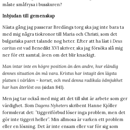
måste småfrysa i busskuren?
Inbjudan till gemenskap
Nästa gång jag passerar Bredängs torg ska jag inte bara ta
med mig några tiokronor till Maria och Christi, som det
bulgariska paret talande nog heter. Efter att ha läst i
Deus
caritas est
vad Benedikt XVI skriver, ska jag försöka slå mig
ner för ett samtal, även om det blir knackigt.
Man intar inte en högre position än den andre, hur eländig
dennes situation än må vara. Kristus har intagit den lägsta
platsen i världen – korset, och med denna radikala ödmjukhet
har han återlöst oss
(sidan 841).
Men jag tar också med mig att det till slut är arbete som ger
värdighet. Som
Dagens Nyheters
skribent Hanne Kjöller
formulerat det: ”tiggeriförbud löser inga problem, men det
gör inte tiggeri heller”. Min allmosa är varken ett problem
eller en lösning. Det är inte ensam eller var för sig som