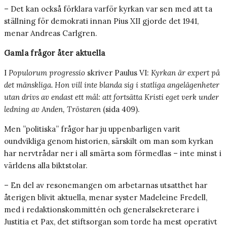
– Det kan också förklara varför kyrkan var sen med att ta
ställning för demokrati innan Pius XII gjorde det 1941,
menar Andreas Carlgren.
Gamla frågor åter aktuella
I
Populorum progressio
skriver Paulus VI:
Kyrkan är expert på
det mänskliga. Hon vill inte blanda sig i statliga angelägenheter
utan drivs av endast ett mål: att fortsätta Kristi eget verk under
ledning av Anden, Tröstaren
(sida 409).
Men ”politiska” frågor har ju uppenbarligen varit
oundvikliga genom historien, särskilt om man som kyrkan
har nervtrådar ner i all smärta som förmedlas – inte minst i
världens alla biktstolar.
– En del av resonemangen om arbetarnas utsatthet har
återigen blivit aktuella, menar syster Madeleine Fredell,
med i redaktionskommittén och generalsekreterare i
Justitia et Pax, det stiftsorgan som torde ha mest operativt