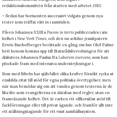
redaktionskommittén från starten med arbetet 2013.
– Sedan har horisonten successivt vidgats genom nya
texter som träffat rätt in i samtiden.
Påven Johannes XXIII:s
Pacem in terris
publicerades i sin
helhet i
New York Times
, och den nu avlidne jesuitpatern
Erwin Bischofberger berättade en gång om hur Olof Palme
bett honom komma upp till Statsrådsberedningen för att
diskutera Johannes Paulus II:s
Laborem exercens
, som han
plockade fram med intensiva understrykningar i.
Som med Bibeln har självfallet olika krafter försökt rycka ut
enskilda citat till stöd för egna politiska övertygelser, men
när man bemödar sig om att vandra genom texterna är de
lika lite som evangelierna en databas med regler, utan en
framväxande helhet. Det är varken ett villkorslöst stöd till
fackföreningar eller till privat ägande, och framför allt inte
ett ställningstagande för ett visst samhällssystem.