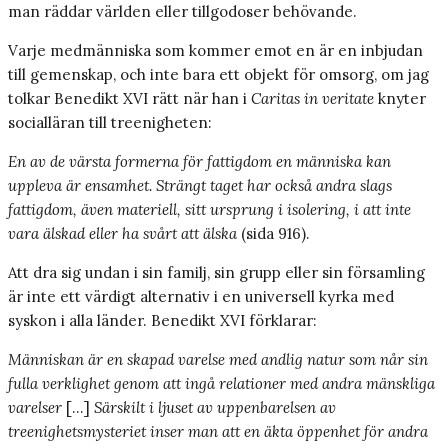
man räddar världen eller tillgodoser behövande.
Varje medmänniska som kommer emot en är en inbjudan
till gemenskap, och inte bara ett objekt för omsorg, om jag
tolkar Benedikt XVI rätt när han i
Caritas in veritate
knyter
socialläran till treenigheten:
En av de värsta formerna för fattigdom en människa kan
uppleva är ensamhet. Strängt taget har också andra slags
fattigdom, även materiell, sitt ursprung i isolering, i att inte
vara älskad eller ha svårt att älska
(sida 916).
Att dra sig undan i sin familj, sin grupp eller sin församling
är inte ett värdigt alternativ i en universell kyrka med
syskon i alla länder. Benedikt XVI förklarar:
Människan är en skapad varelse med andlig natur som når sin
fulla verklighet genom att ingå relationer med andra mänskliga
varelser
[…]
Särskilt i ljuset av uppenbarelsen av
treenighetsmysteriet inser man att en äkta öppenhet för andra