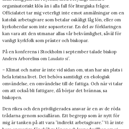
organisatoriskt klös än i alla fall för liturgiska frågor.
Officialatet tar mig veterligt inte emot anmälningar om en
katolsk arbetsgivare som betalar oskäligt låg lön, eller om
kyrkoherdar som inte sopsorterar. En del av förklaringen
kan vara att den utmanar allas vår bekvämlighet, såväl för
vanligt kyrkfolk som präster och biskopar.
På en konferens i Stockholm i september talade biskop
Anders Arborelius om
Laudato si’
.
– Klimat och natur är inte vid sidan om, utan har sin plats i
hela kristna livet. Det behövs samtidigt en ekologisk
omvändelse, en omvändelse till de fattiga. Och när vi talar
om att också bli fattigare, då börjar det brännas, sa
biskopen.
Den rikes och den priviligierades ansvar är en av de röda
trådarna genom socialläran. Ett begrepp som är nytt för
mig är tanken på att vara ”indirekt arbetsgivare.” Vi är inte