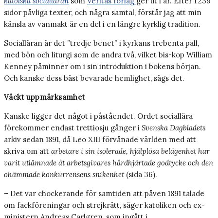
katolska socialläran
som
Veritas förlag
ger ut i år. Efter 1 239
sidor påvliga texter, och några samtal, förstår jag att min
känsla av vanmakt är en del i en längre kyrklig tradition.
Socialläran är det ”tredje benet” i kyrkans trebenta pall,
med bön och liturgi som de andra två, vilket bis-kop William
Kenney påminner om i sin introduktion i bokens början.
Och kanske dess bäst bevarade hemlighet, sägs det.
Väckt uppmärksamhet
Kanske ligger det något i påståendet. Ordet sociallära
förekommer endast trettiosju gånger i
Svenska Dagbladets
arkiv sedan 1891, då Leo XIII förvånade världen med att
skriva om att
arbetare i sin isolerade, hjälplösa belägenhet har
varit utlämnade åt arbetsgivares hårdhjärtade godtycke och den
ohämmade konkurrensens snikenhet
(sida 36).
– Det var chockerande för samtiden att påven 1891 talade
om fackföreningar och strejkrätt, säger katoliken och ex-
ministern Andreas Carlgren, som ingått i