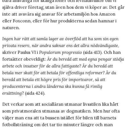
bara ansvariga för skäliga löner och levnadsvillkor om vi
själva driver företag, utan även hos dem vi köper av. Det går
inte att avsvära sig ansvar för arbetsmiljön hos Amazon
eller Foxconn, eller för hur produkterna sedan hamnar i
naturen.
Ingen har rätt att samla lager av överflöd att ha som sin egen
privata reserv, när andra saknar ens det allra nödvändigaste
,
skriver Paulus VI i
Populorum progressio
(sida 413). Och han
fortsätter obevekligt:
Är du beredd att med egna pengar stödja
arbete och insatser för de allra fattigaste? Är du beredd att
betala mer skatt för att betala för offentliga reformer? Är du
beredd att betala ett högre pris för importvaror, så att
producenterna i andra länderna ska kunna få rimlig
ersättning?
(sida 424).
Det verkar som att socialläran utmanar livsstilen lika hårt
som privatmoralen utmanas av dogmatiken. Men hur ofta
väljer man ens att ta bussen istället för bilen till barnets
fotbollsträning om det tar tio minuter längre och man