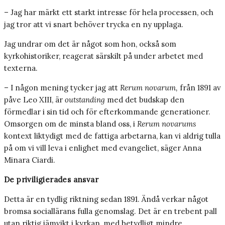
– Jag har märkt ett starkt intresse för hela processen, och
jag tror att vi snart behöver trycka en ny upplaga.
Jag undrar om det är något som hon, också som
kyrkohistoriker, reagerat särskilt på under arbetet med
texterna.
– I någon mening tycker jag att
Rerum novarum,
från 1891 av
påve Leo XIII, är
outstanding
med det budskap den
förmedlar i sin tid och för efterkommande generationer.
Omsorgen om de minsta bland oss, i
Rerum novarums
kontext liktydigt med de fattiga arbetarna, kan vi aldrig tulla
på om vi vill leva i enlighet med evangeliet, säger Anna
Minara Ciardi.
De priviligierades ansvar
Detta är en tydlig riktning sedan 1891. Ändå verkar något
bromsa sociallärans fulla genomslag. Det är en trebent pall
utan riktig jämvikt i kyrkan, med betydligt mindre