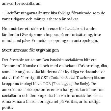
ansvar för socialläran.
– Fackföreningarna är inte lika folkligt förankrade som de
varit tidigare och många arbeten är osäkra.
Hon märker ett större intresse för
Laudato si’
i andra
länder än i Sverige men hoppas på en fortsättning, inte
minst med påve Franciskus öppning om antropologin.
Stort intresse för utgivningen
Det återstår att se om
Den katolska socialläran
blir ett
”fenomen”. Kanske till och med en bekant förkortning, dks,
som i de anglosaxiska länderna där kyrkliga verksamheter
aktivt förhåller sig till CST (
Catholic Social Teaching
) liksom
kroppens teologi blivit TOB (
Theology of the Body
). Den
amerikanska biskopskonferensen har gjort kortfilmer om
socialläran och den engelska har en informativ hemsida.
Anna Minara Ciardi, förlagschef på Veritas, är försiktigt
positiv.