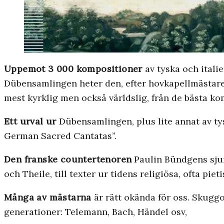
Uppemot 3 000 kompositioner
av tyska och italie
Dübensamlingen heter den, efter hovkapellmästar
mest kyrklig men också världslig, från de bästa k
Ett urval ur
Dübensamlingen, plus lite annat av ty
German Sacred Cantatas”.
Den franske countertenoren
Paulin Bündgens sjun
och Theile, till texter ur tidens religiösa, ofta piet
Många av mästarna
är rätt okända för oss. Skuggo
generationer: Telemann, Bach, Händel osv,