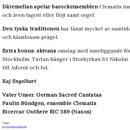
Däremellan spelar barockensemblen
Clematis ins
och även fagott eller flöjt samt orgel.
Den tyska traditionen
har lånat mycket av samtida
och känslosam prägel.
Extra bonus: skivans
omslag med inneliggande förk
Stockholm. Tavlan hänger i Storkyrkan S:t Nikolai i
till Advent och Jul.
Kaj Engelhart
Vater Unser. German Sacred Cantatas
Paulin Bündgen, ensemble Clematis
Ricercar Outhere RIC 389 (Naxos)
Taggar
Kaj Engelhart
Musik