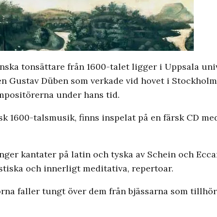
nska tonsättare från 1600-talet ligger i Uppsala univ
en Gustav Düben som verkade vid hovet i Stockholm
ompositörerna under hans tid.
sk 1600-talsmusik, finns inspelat på en färsk CD m
ger kantater på latin och tyska av Schein och Ecc
istiska och innerligt meditativa, repertoar.
rna faller tungt över dem från bjässarna som tillhör