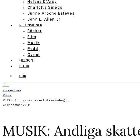
Helena D’Arcy
Charlotta Smeds
Junno Arocho Esteves
John L. Allen Jr
RECENSIONER
Böcker
Film
Musik
Podd
Övrigt
HELGON
BUTIK
SÖK
Hem
Recensioner
Musik
MUSIK: Andliga skatter ur Dübensamlingen
23 december 2018
MUSIK: Andliga skat