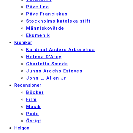
Påve Leo
Påve Franciskus
Stockholms katolska stift
Människovärde
Ekumenik
Krönikor
Kardinal Anders Arborelius
Helena D’Arcy
Charlotta Smeds
Junno Arocho Esteves
John L. Allen Jr
Recensioner
Böcker
Film
Musik
Podd
Övrigt
Helgon