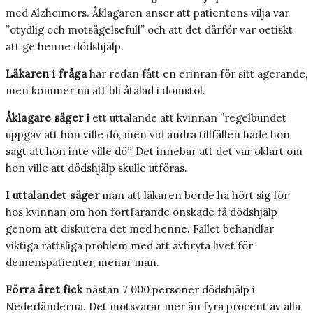
med Alzheimers. Åklagaren anser att patientens vilja var
”otydlig och motsägelsefull” och att det därför var oetiskt
att ge henne dödshjälp.
Läkaren i fråga
har redan fått en erinran för sitt agerande,
men kommer nu att bli åtalad i domstol.
Åklagare säger i
ett uttalande att kvinnan ”regelbundet
uppgav att hon ville dö, men vid andra tillfällen hade hon
sagt att hon inte ville dö”. Det innebar att det var oklart om
hon ville att dödshjälp skulle utföras.
I uttalandet säger
man att läkaren borde ha hört sig för
hos kvinnan om hon fortfarande önskade få dödshjälp
genom att diskutera det med henne. Fallet behandlar
viktiga rättsliga problem med att avbryta livet för
demenspatienter, menar man.
Förra året fick
nästan 7 000 personer dödshjälp i
Nederländerna. Det motsvarar mer än fyra procent av alla