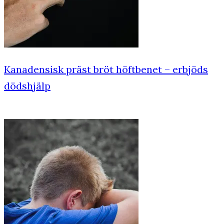
Kanadensisk präst bröt höftbenet – erbjöds
dödshjälp