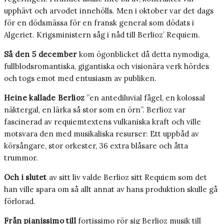
upphävt och arvodet innehölls. Men i oktober var det dags
för en dödsmässa för en fransk general som dödats i
Algeriet. Krigsministern såg i nåd till Berlioz’ Requiem.
Så den 5 december
kom ögonblicket då detta nymodiga,
fullblodsromantiska, gigantiska och visionära verk hördes
och togs emot med entusiasm av publiken.
Heine kallade Berlioz
”en antediluvial fågel, en kolossal
näktergal, en lärka så stor som en örn”. Berlioz var
fascinerad av requiemtextens vulkaniska kraft och ville
motsvara den med musikaliska resurser: Ett uppbåd av
körsångare, stor orkester, 36 extra blåsare och åtta
trummor.
Och i slutet
av sitt liv valde Berlioz sitt Requiem som det
han ville spara om så allt annat av hans produktion skulle gå
förlorad.
Från pianissimo till
fortissimo rör sig Berlioz musik till