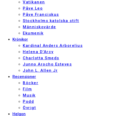
Vatikanen
Påve Leo
Påve Franciskus
Stockholms katolska stift
Människovärde
Ekumenik
Krönikor
Kardinal Anders Arborelius
Helena D’Arcy
Charlotta Smeds
Junno Arocho Esteves
John L. Allen Jr
Recensioner
Böcker
Film
Musik
Podd
Övrigt
Helgon