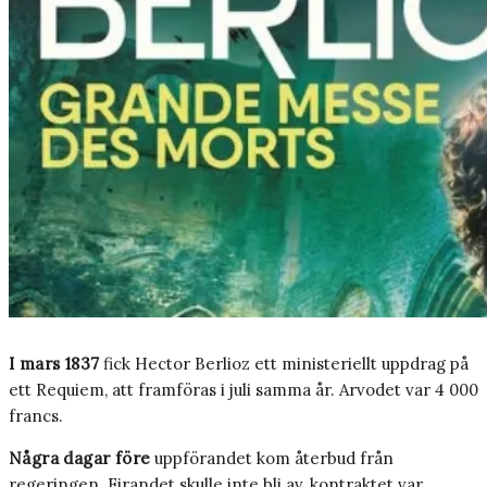
I mars 1837
fick Hector Berlioz ett ministeriellt uppdrag på
ett Requiem, att framföras i juli samma år. Arvodet var 4 000
francs.
Några dagar före
uppförandet kom återbud från
regeringen. Firandet skulle inte bli av, kontraktet var