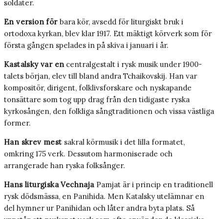
soldater.
En version för
bara kör, avsedd för liturgiskt bruk i
ortodoxa kyrkan, blev klar 1917. Ett mäktigt körverk som för
första gången spelades in på skiva i januari i år.
Kastalsky var en
centralgestalt i rysk musik under 1900-
talets början, elev till bland andra Tchaikovskij. Han var
kompositör, dirigent, folklivsforskare och nyskapande
tonsättare som tog upp drag från den tidigaste ryska
kyrkosången, den folkliga sångtraditionen och vissa västliga
former.
Han skrev mest
sakral körmusik i det lilla formatet,
omkring 175 verk. Dessutom harmoniserade och
arrangerade han ryska folksånger.
Hans liturgiska Vechnaja
Pamjat är i princip en traditionell
rysk dödsmässa, en Panihida. Men Katalsky utelämnar en
del hymner ur Panihidan och låter andra byta plats. Så