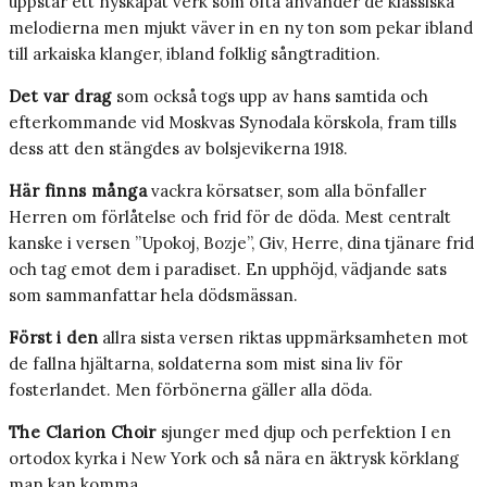
uppstår ett nyskapat verk som ofta använder de klassiska
melodierna men mjukt väver in en ny ton som pekar ibland
till arkaiska klanger, ibland folklig sångtradition.
Det var drag
som också togs upp av hans samtida och
efterkommande vid Moskvas Synodala körskola, fram tills
dess att den stängdes av bolsjevikerna 1918.
Här finns många
vackra körsatser, som alla bönfaller
Herren om förlåtelse och frid för de döda. Mest centralt
kanske i versen ”Upokoj, Bozje”, Giv, Herre, dina tjänare frid
och tag emot dem i paradiset. En upphöjd, vädjande sats
som sammanfattar hela dödsmässan.
Först i den
allra sista versen riktas uppmärksamheten mot
de fallna hjältarna, soldaterna som mist sina liv för
fosterlandet. Men förbönerna gäller alla döda.
The Clarion Choir
sjunger med djup och perfektion I en
ortodox kyrka i New York och så nära en äktrysk körklang
man kan komma.