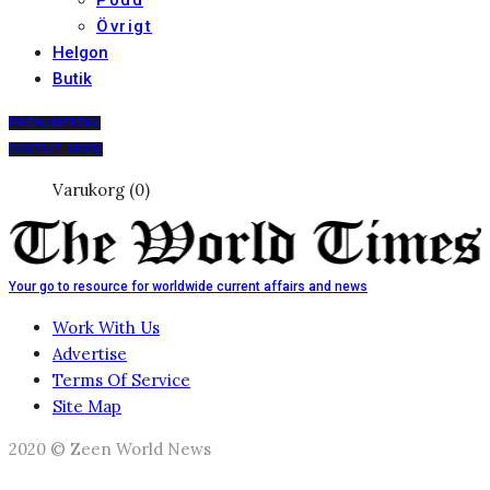
Podd
Övrigt
Helgon
Butik
PRENUMERERA
DIGITALT ARKIV
Varukorg (0)
Your go to resource for worldwide current affairs and news
Work With Us
Advertise
Terms Of Service
Site Map
2020 © Zeen World News