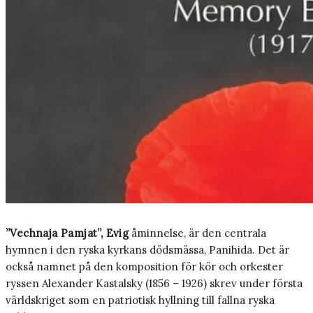
”Vechnaja Pamjat”, Evig
åminnelse, är den centrala
hymnen i den ryska kyrkans dödsmässa, Panihida. Det är
också namnet på den komposition för kör och orkester
ryssen Alexander Kastalsky (1856 – 1926) skrev under första
världskriget som en patriotisk hyllning till fallna ryska