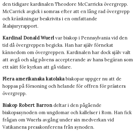
den tidigare kardinalen Theodore McCarricks övergrepp.
McCarrick avgick i somras efter att en lång rad övergrepp
och kränkningar beskrivits i en omfattande
åtalsjuryrapport.
Kardinal Donald Wuerl
var biskop i Pennsylvania vid den
tid då övergreppen begicks. Han har själv förnekat
kännedom om övergreppen. Kardinalen har dock själv valt
att avgå och såg påvens accepterande av hans begäran som
ett sätt för kyrkan att gå vidare.
Flera amerikanska katolska
biskopar uppger nu att de
hoppas på försoning och helande för offren för prästers
övergrepp.
Biskop Robert Barron
deltar i den pågående
biskopssynoden om ungdomar och kallelser i Rom. Han fick
frågan om Wuerls avgång under sin medverkan vid
Vatikanens presskonferens från synoden.