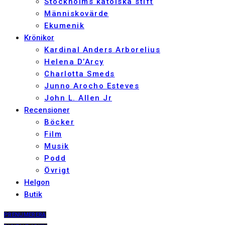
Stockholms katolska stift
Människovärde
Ekumenik
Krönikor
Kardinal Anders Arborelius
Helena D’Arcy
Charlotta Smeds
Junno Arocho Esteves
John L. Allen Jr
Recensioner
Böcker
Film
Musik
Podd
Övrigt
Helgon
Butik
PRENUMERERA