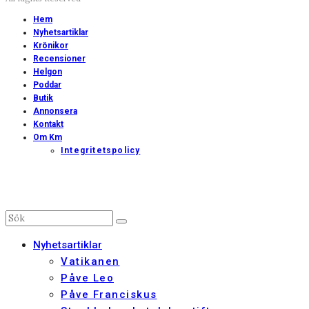
Hem
Nyhetsartiklar
Krönikor
Recensioner
Helgon
Poddar
Butik
Annonsera
Kontakt
Om Km
Integritetspolicy
Nyhetsartiklar
Vatikanen
Påve Leo
Påve Franciskus