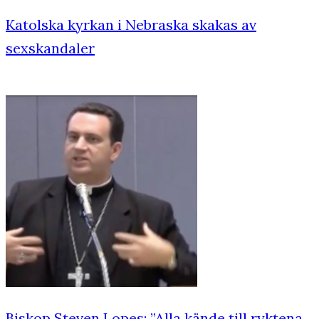
Katolska kyrkan i Nebraska skakas av
sexskandaler
Biskop Steven Lopes: ”Alla kände till ryktena