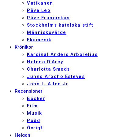
Vatikanen
Påve Leo
Påve Franciskus
Stockholms katolska stift
Människovärde
Ekumenik
Krönikor
Kardinal Anders Arborelius
Helena D’Arcy
Charlotta Smeds
Junno Arocho Esteves
John L. Allen Jr
Recensioner
Böcker
Film
Musik
Podd
Övrigt
Helgon